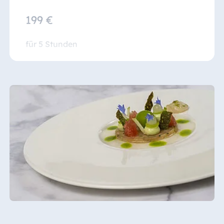
199 €
für 5 Stunden
Mindestteilnahmezahl: 25 Personen, max. 60
Personen
zzgl. Live-Musik z.B. das
Duo “Alsterperlen”
-
auf Anfrage (Kosten ca. 1.000 €)
zzgl. Küchenschürze für zuhause - auf
Anfrage (kostenpflichtig)