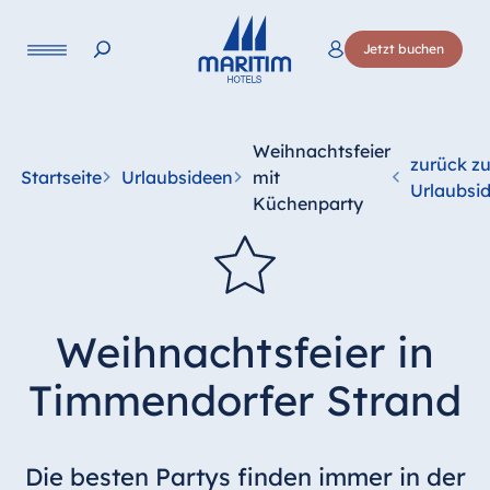
Sprache
Jetzt buchen
Deutsch
English
Weihnachtsfeier
zurück z
Startseite
Urlaubsideen
mit
Urlaubsi
Küchenparty
Weihnachtsfeier in
Timmendorfer Strand
Die besten Partys finden immer in der