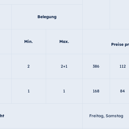
Belegung
Min.
Max.
Preise p
2
2+1
386
112
1
1
168
84
ht
Freitag, Samstag