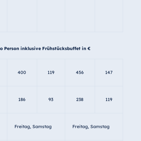
ro Person inklusive Frühstücksbuffet in €
400
119
456
147
186
93
238
119
Freitag, Samstag
Freitag, Samstag