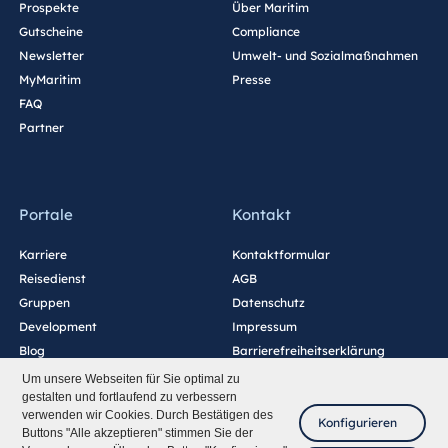
Prospekte
Über Maritim
Gutscheine
Compliance
Newsletter
Umwelt- und Sozialmaßnahmen
MyMaritim
Presse
FAQ
Partner
Portale
Kontakt
Karriere
Kontaktformular
Reisedienst
AGB
Gruppen
Datenschutz
Development
Impressum
Blog
Barrierefreiheitserklärung
Cookie-Einstellungen
Um unsere Webseiten für Sie optimal zu
gestalten und fortlaufend zu verbessern
verwenden wir Cookies. Durch Bestätigen des
Konfigurieren
Buttons "Alle akzeptieren" stimmen Sie der