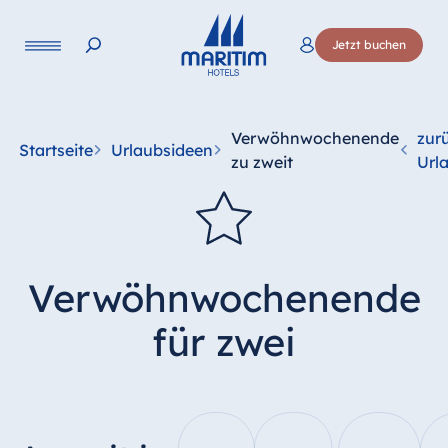
Sprache
Jetzt buchen
Deutsch
English
Verwöhnwochenende
zur
Startseite
Urlaubsideen
zu zweit
Url
Verwöhnwochenende
für zwei