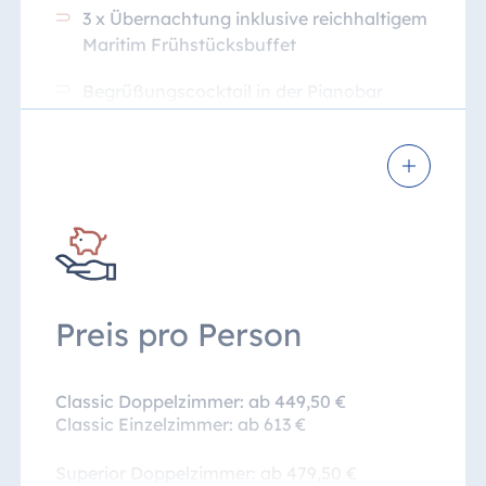
3 x Übernachtung inklusive reichhaltigem
Maritim Frühstücksbuffet
Begrüßungscocktail in der Pianobar
Am 23. und 25. Dezember
Dinnerbuffet inklusive einem
begleitenden Getränk
An Heiligabend gemütliche Kaffeetafel
mit Christstollen, abends festliches
Weihnachtsbuffet inklusive Getränke
(Bier, Wein, alkoholfreie Getränke)
Preis pro Person
Kostenfreies WLAN
Classic Doppelzimmer: ab 449,50 €
Freie Nutzung des Schwimmbads
Classic Einzelzimmer: ab 613 €
Superior Doppelzimmer: ab 479,50 €