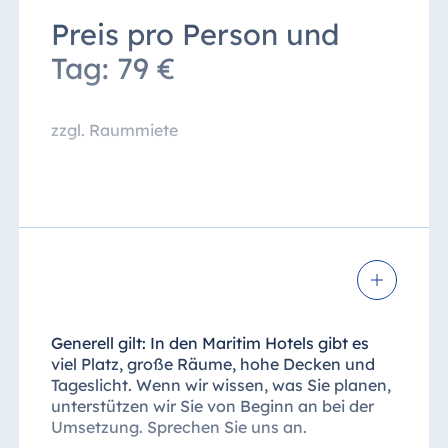
Preis pro Person und
Mittagessen lt. Küchenchef im
Restaurant inklusive Wasser und
Tag: 79 €
Apfelsaft
zzgl. Raummiete
* An der Kaffeepausenstation finden Sie eine
Auswahl an Obst, wechselnde süße &
herzhafte Snacks, eine Candybar &
Nussmischung sowie verschiedene
Kaffeespezialitäten, eine Teeauswahl,
Flavoured Water etc.
Generell gilt: In den Maritim Hotels gibt es
viel Platz, große Räume, hohe Decken und
Tageslicht. Wenn wir wissen, was Sie planen,
unterstützen wir Sie von Beginn an bei der
Umsetzung. Sprechen Sie uns an.