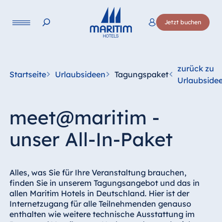
Sprache
Jetzt buchen
Deutsch
English
Français
Italiano
Esp
zurück zu
Startseite
Urlaubsideen
Tagungspaket
Urlaubside
meet@maritim -
unser All-In-Paket
Alles, was Sie für Ihre Veranstaltung brauchen,
finden Sie in unserem Tagungsangebot und das in
allen Maritim Hotels in Deutschland. Hier ist der
Internetzugang für alle Teilnehmenden genauso
enthalten wie weitere technische Ausstattung im