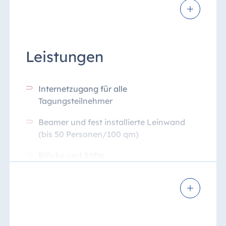
Leistungen
Internetzugang für alle
Tagungsteilnehmer
Beamer und fest installierte Leinwand
(bis 50 Personen/100 qm)
Blöcke und Stifte
Wasser und Apfelsaft im Kühlschrank
und unlimitiert im Tagungsraum
Zugang zur ganztägigen zentralen
Kaffeepause von 10 bis 18 Uhr*