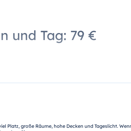
nt inklusive Wasser und Apfelsaft
eine Auswahl an Obst, wechselnde süße & herzhafte Snack
eauswahl, Flavoured Water etc.
on und Tag: 79 €
es viel Platz, große Räume, hohe Decken und Tageslicht. Wen