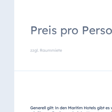
Mittagessen lt. Küchenchef im Restaura
* An der Kaffeepausenstation finden Sie 
verschiedene Kaffeespezialitäten, eine Te
Preis pro Pers
zzgl. Raummiete
Generell gilt: In den Maritim Hotels gibt 