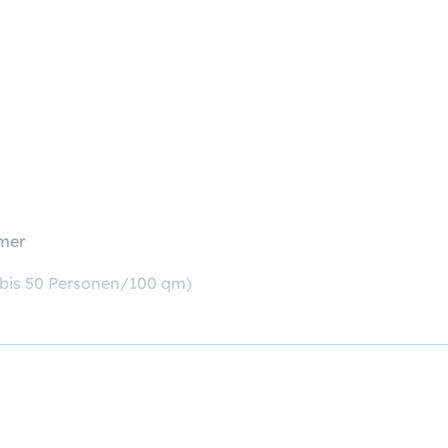
hmer
 (bis 50 Personen/100 qm)
und unlimitiert im Tagungsraum
eepause von 10 bis 18 Uhr*