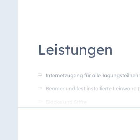
Leistungen
Internetzugang für alle Tagungsteilne
Beamer und fest installierte Leinwand
Blöcke und Stifte
Wasser und Apfelsaft im Kühlschrank 
Zugang zur ganztägigen zentralen Kaff