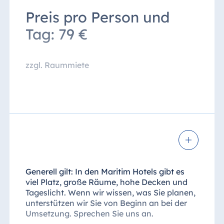
Preis pro Person und
Mittagessen lt. Küchenchef im
Restaurant inklusive Wasser und
Tag: 79 €
Apfelsaft
zzgl. Raummiete
* An der Kaffeepausenstation finden Sie eine
Auswahl an Obst, wechselnde süße &
herzhafte Snacks, eine Candybar &
Nussmischung sowie verschiedene
Kaffeespezialitäten, eine Teeauswahl,
Flavoured Water etc.
Generell gilt: In den Maritim Hotels gibt es
viel Platz, große Räume, hohe Decken und
Tageslicht. Wenn wir wissen, was Sie planen,
unterstützen wir Sie von Beginn an bei der
Umsetzung. Sprechen Sie uns an.