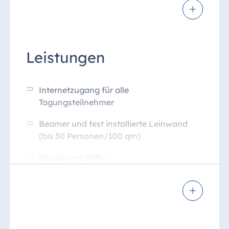
Leistungen
Internetzugang für alle
Tagungsteilnehmer
Beamer und fest installierte Leinwand
(bis 50 Personen/100 qm)
Blöcke und Stifte
Wasser und Apfelsaft im Kühlschrank
und unlimitiert im Tagungsraum
Zugang zur ganztägigen zentralen
Kaffeepause von 10 bis 18 Uhr*