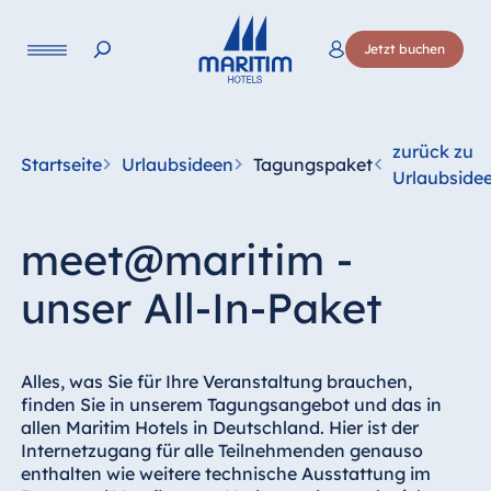
Sprache
Jetzt buchen
Deutsch
English
Français
Italiano
Esp
zurück zu
Startseite
Urlaubsideen
Tagungspaket
Urlaubside
meet@maritim -
unser All-In-Paket
Alles, was Sie für Ihre Veranstaltung brauchen,
finden Sie in unserem Tagungsangebot und das in
allen Maritim Hotels in Deutschland. Hier ist der
Internetzugang für alle Teilnehmenden genauso
enthalten wie weitere technische Ausstattung im