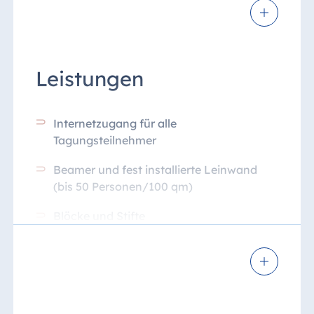
Leistungen
Internetzugang für alle
Tagungsteilnehmer
Beamer und fest installierte Leinwand
(bis 50 Personen/100 qm)
Blöcke und Stifte
Wasser und Apfelsaft im Kühlschrank
und unlimitiert im Tagungsraum
Zugang zur ganztägigen zentralen
Kaffeepause von 10 bis 18 Uhr*