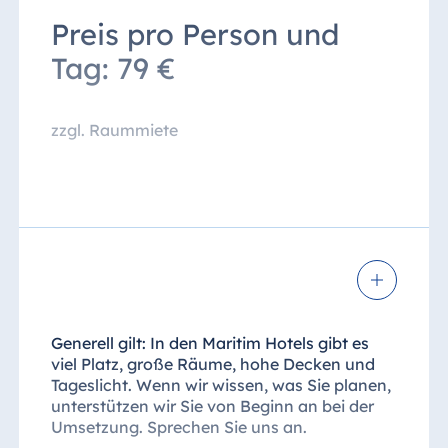
Preis pro Person und
Mittagessen lt. Küchenchef im
Restaurant inklusive Wasser und
Tag: 79 €
Apfelsaft
zzgl. Raummiete
* An der Kaffeepausenstation finden Sie eine
Auswahl an Obst, wechselnde süße &
herzhafte Snacks, eine Candybar &
Nussmischung sowie verschiedene
Kaffeespezialitäten, eine Teeauswahl,
Flavoured Water etc.
Generell gilt: In den Maritim Hotels gibt es
viel Platz, große Räume, hohe Decken und
Tageslicht. Wenn wir wissen, was Sie planen,
unterstützen wir Sie von Beginn an bei der
Umsetzung. Sprechen Sie uns an.