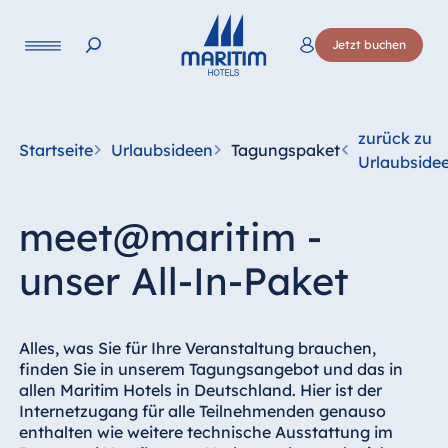
Sprache
Jetzt buchen
Deutsch
English
Français
Italiano
Esp
zurück zu
Startseite
Urlaubsideen
Tagungspaket
Urlaubside
meet@maritim -
unser All-In-Paket
Alles, was Sie für Ihre Veranstaltung brauchen,
finden Sie in unserem Tagungsangebot und das in
allen Maritim Hotels in Deutschland. Hier ist der
Internetzugang für alle Teilnehmenden genauso
enthalten wie weitere technische Ausstattung im