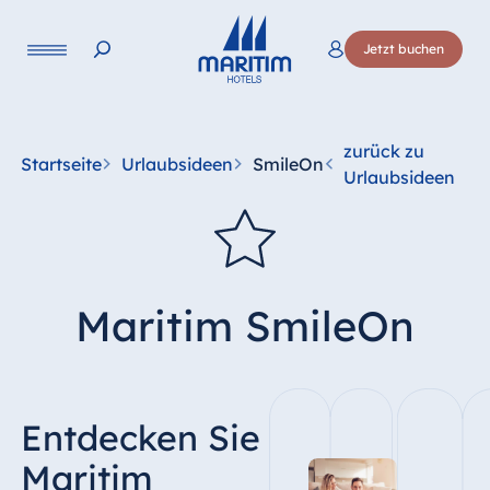
Sprache
Jetzt buchen
Deutsch
English
Français
Italiano
Esp
zurück zu
Startseite
Urlaubsideen
SmileOn
Urlaubsideen
Maritim SmileOn
Entdecken Sie
Maritim