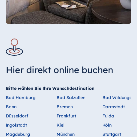
mit der Buchung fällig, eine Kreditkarte ist
als Zahlungsmittel erforderlich.
Hier direkt online buchen
Bitte wählen Sie Ihre Wunschdestination
Bad Homburg
Bad Salzuflen
Bad Wildungen
Bonn
Bremen
Darmstadt
Düsseldorf
Frankfurt
Fulda
Ingolstadt
Kiel
Köln
Magdeburg
München
Stuttgart