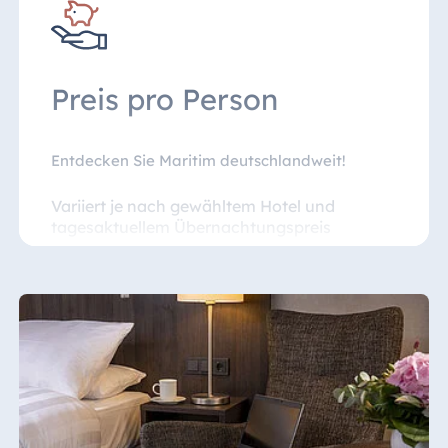
Freie Nutzung des Schwimmbads
Preis pro Person
Entdecken Sie Maritim deutschlandweit!
Variiert je nach gewähltem Hotel und
tagesaktuellem Übernachtungspreis
zzgl. Kurtaxe, Beherbergungssteuer, CityTax
Es stehen begrenzte Zimmerkontingente zur
Verfügung.
Das Angebot "SmileOn" kann je nach
Verfügbarkeit ausschließlich online gebucht
und nicht storniert werden. Die Zahlung wird