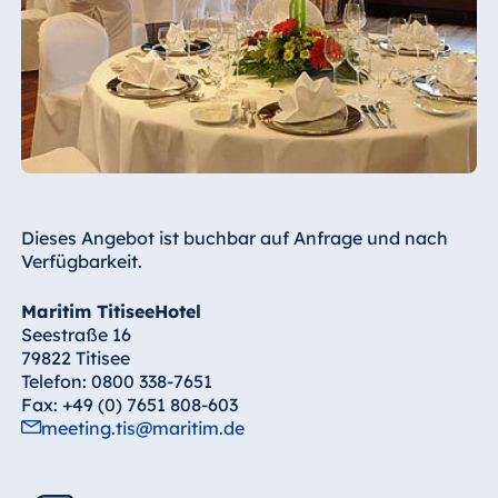
Raummiete
ab 250 €
Servicepersonal
ab 27 € pro Servicekraft
und
angefangene Stunde ab
23 Uhr
…mit traumhafter Dekoration
Gerne übernehmen wir die festliche
Dieses Angebot ist buchbar auf Anfrage und nach
Dekoration Ihres Saals und gestalten ihn
Verfügbarkeit.
ganz nach Ihren Wünschen.
Maritim TitiseeHotel
Stuhlhussen mit
ab 7 € pro Stuhl
Schleifen
Seestraße 16
79822 Titisee
Luftballons
ab 2 € pro Ballon zuzüglich
Telefon: 0800 338-7651
5 € Lieferung
Fax: +49 (0) 7651 808-603
weitere
je nach Anfrage
meeting.tis@maritim.de
Dekoration