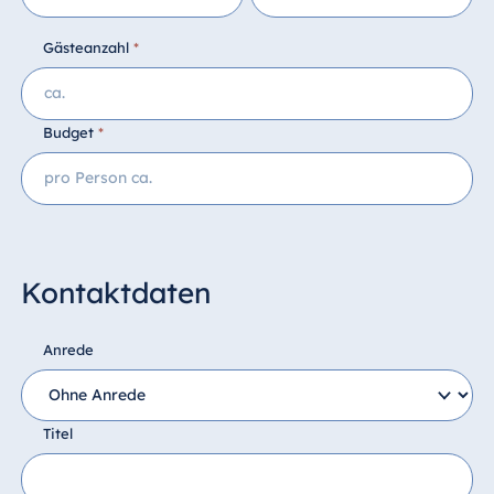
Dessertbuffet mit Schwarzwälder
Gästeanzahl
*
Kirschschnitte, Beerenteller mit
Vanillesauce, Obstsalat,
Schokoladenmousse, Crème brûlée
Budget
*
Preis pro Person: 38,50 €
Tipp:
Ihre liebevoll gestaltete
Hochzeitstorte können Sie bei uns ab 200 €
bestellen.
Kontaktdaten
Anrede
Titel