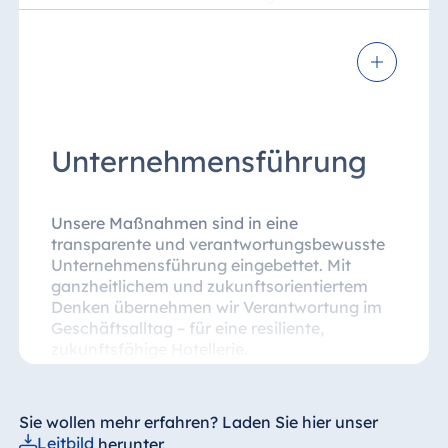
Menschenrechten ein. Zudem engagieren wir
uns vor Ort: durch soziale Projekte,
Kooperationen und die Förderung regionaler
China
Wirtschaftskreisläufe. So verbinden wir
Hotel Taicang
Gastfreundschaft mit gesellschaftlicher
Garden
Verantwortung.
Hotel &
Unternehmensführung
Conference
Center Taicang
Unsere Maßnahmen sind in eine
transparente und verantwortungsbewusste
Unternehmensführung eingebettet. Mit
Italien
ganzheitlichem und zukunftsorientiertem
Denken übernehmen wir Verantwortung im
Resort Calabria
Geschäftsalltag – für eine resiliente,
zukunftsfähige Hotellerie.
Malta
Sie wollen mehr erfahren? Laden Sie hier unser
Antonine Hotel &
Leitbild
herunter.