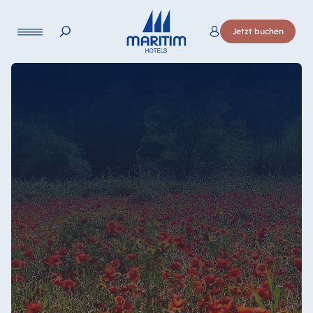
Sprache
Jetzt buchen
Deutsch
English
Français
Italiano
Esp