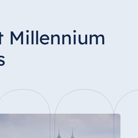
t Millennium
s