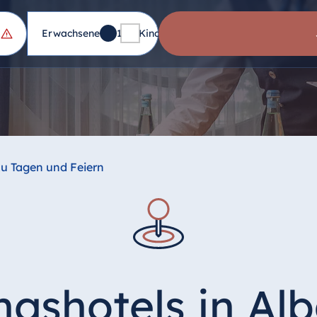
Erwachsene
1
Kinder
0
zu Tagen und Feiern
gshotels in Al