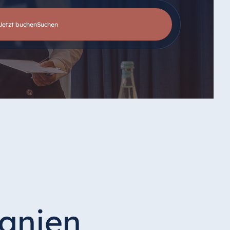
Jetzt buchen
suchen
banien