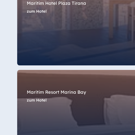
Hotel Amelia
Maritim Hotel Plaza Tirana
zum Hotel
China
Hotel Taicang Garden
Hotel & Conference Center Taicang
Italien
Resort Calabria
Maritim Resort Marina Bay
zum Hotel
Malta
Antonine Hotel & Spa Malta