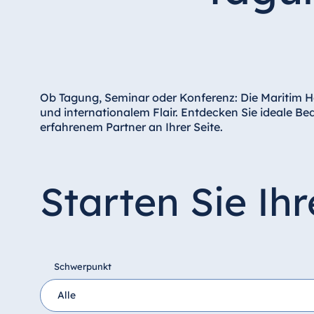
Hotel am Schlossgarten Fulda
Airport Hotel Hannover
Hotel Ingolstadt
Hotel Bellevue Kiel
Hotel Köln
Ob Tagung, Seminar oder Konferenz: Die Maritim Hot
und internationalem Flair. Entdecken Sie ideale B
Hotel Königswinter
erfahrenem Partner an Ihrer Seite.
Hotel Magdeburg
Hotel München
Hotel Stuttgart
Starten Sie Ih
Seehotel Timmendorfer Strand
TitiseeHotel Titisee-Neustadt
Strandhotel Travemünde
Hotel Ulm
Schwerpunkt
Star-Apart Hansa Hotel Wiesbaden
Hotel Würzburg