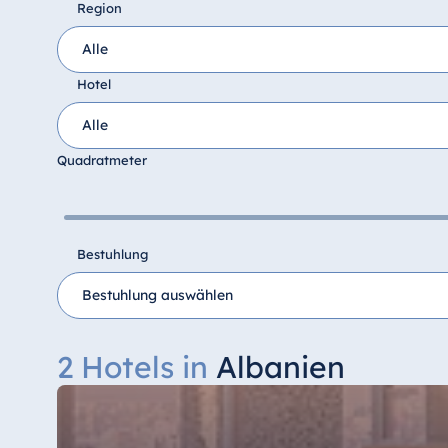
Region
Hotel
Ägypten
Jolie Ville Resort & Casino Sharm El
Sheikh
Quadratmeter
Albanien
Bestuhlung
Hotel Plaza Tirana
Resort Marina Bay
2 Hotels in
Albanien
Bulgarien
Hotel Paradise Blue Albena