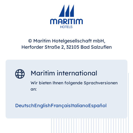
Hotel München
Hotel Stuttgart
Seehotel
Timmendorfer
Strand
© Maritim Hotelgesellschaft mbH,
TitiseeHotel
Herforder Straße 2, 32105 Bad Salzuflen
Titisee-Neustadt
Strandhotel
Travemünde
Maritim international
Hotel Ulm
Wir bieten Ihnen folgende Sprachversionen
Star-Apart Hansa
an:
Hotel Wiesbaden
Hotel Würzburg
Deutsch
English
Français
Italiano
Español
Ägypten