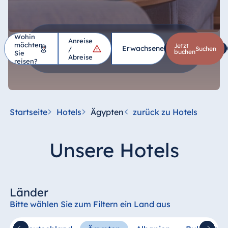
Wohin
Anreise
möchten
Hotel
Jetzt
Erwachsene
1
Kinder
*
/
suchen
buchen
Sie
Abreise
reisen?
Deutschland
Hotel Bad
Homburg
Startseite
Hotels
Ägypten
zurück zu Hotels
Hotel Bad
Salzuflen
Unsere Hotels
Hotel Bad
Wildungen
proArte Hotel
Berlin
Länder
Hotel Bonn
Bitte wählen Sie zum Filtern ein Land aus
Hotel Bremen