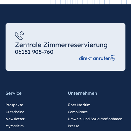
Jolie Ville Resort
& Casino Sharm
El Sheikh
Albanien
Zentrale Zimmerreservierung
Hotel Plaza
06151 905-760
Tirana
direkt anrufen
Resort Marina
Bay
Service
Unternehmen
Bulgarien
Prospekte
Über Maritim
Hotel Paradise
Gutscheine
Compliance
Blue Albena
Newsletter
Umwelt- und Sozialmaßnahmen
Hotel Amelia
MyMaritim
Presse