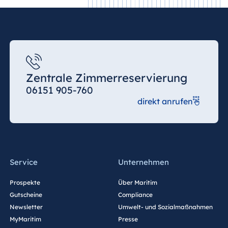
Jolie Ville Resort
& Casino Sharm
El Sheikh
Albanien
Zentrale Zimmerreservierung
Hotel Plaza
06151 905-760
Tirana
direkt anrufen
Resort Marina
Bay
Service
Unternehmen
Bulgarien
Prospekte
Über Maritim
Hotel Paradise
Gutscheine
Compliance
Blue Albena
Newsletter
Umwelt- und Sozialmaßnahmen
Hotel Amelia
MyMaritim
Presse