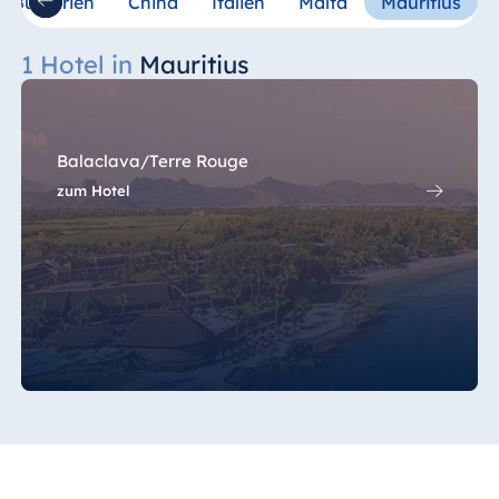
Bulgarien
China
Italien
Malta
Mauritius
Hotel Darmstadt
Hotel Dresden
1 Hotel in
Mauritius
Hotel Düsseldorf
Hotel Frankfurt
Hotel am
Balaclava/Terre Rouge
Schlossgarten
zum Hotel
Fulda
Airport Hotel
Hannover
Hotel Ingolstadt
Hotel Bellevue
Kiel
Hotel Köln
Hotel
Königswinter
Hotel Magdeburg