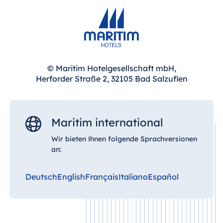
Hotel München
Hotel Stuttgart
Seehotel
Timmendorfer
Strand
© Maritim Hotelgesellschaft mbH,
TitiseeHotel
Herforder Straße 2, 32105 Bad Salzuflen
Titisee-Neustadt
Strandhotel
Travemünde
Maritim international
Hotel Ulm
Wir bieten Ihnen folgende Sprachversionen
Star-Apart Hansa
an:
Hotel Wiesbaden
Hotel Würzburg
Deutsch
English
Français
Italiano
Español
Ägypten