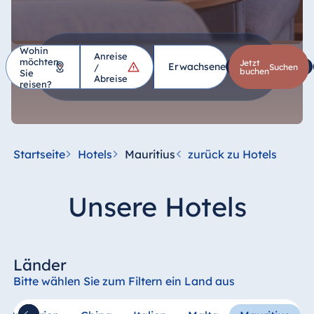
Wohin
Anreise
möchten
Hotel
Jetzt
Erwachsene
1
Kinder
*
/
suchen
buchen
Sie
Abreise
reisen?
Deutschland
Hotel Bad
Homburg
Startseite
Hotels
Mauritius
zurück zu Hotels
Hotel Bad
Salzuflen
Unsere Hotels
Hotel Bad
Wildungen
proArte Hotel
Berlin
Länder
Hotel Bonn
Bitte wählen Sie zum Filtern ein Land aus
Hotel Bremen