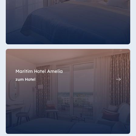
China
Hotel Taicang
Garden
Hotel &
Conference
Center Taicang
Maritim Hotel Amelia
zum Hotel
Italien
Resort Calabria
Malta
Antonine Hotel &