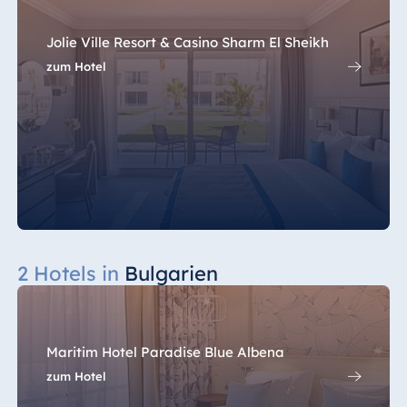
Jolie Ville Resort
& Casino Sharm
Jolie Ville Resort & Casino Sharm El Sheikh
El Sheikh
zum Hotel
Albanien
Hotel Plaza
Tirana
Resort Marina
Bay
2 Hotels in
Bulgarien
Bulgarien
Hotel Paradise
Maritim Hotel Paradise Blue Albena
Blue Albena
zum Hotel
Hotel Amelia