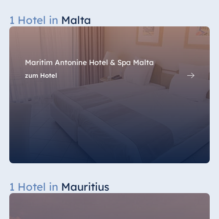
Spa Malta
1 Hotel in
Malta
Mauritius
Maritim Antonine Hotel & Spa Malta
Resort & Spa
Mauritius
zum Hotel
1 Hotel in
Mauritius