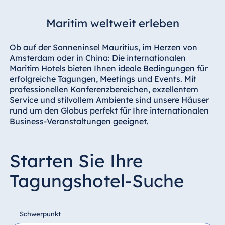
Hotel Darmstadt
Maritim weltweit erleben
Hotel Dresden
Hotel Düsseldorf
Ob auf der Sonneninsel Mauritius, im Herzen von
Hotel Frankfurt
Amsterdam oder in China: Die internationalen
Maritim Hotels bieten Ihnen ideale Bedingungen für
Hotel am
erfolgreiche Tagungen, Meetings und Events. Mit
Schlossgarten
professionellen Konferenzbereichen, exzellentem
Fulda
Service und stilvollem Ambiente sind unsere Häuser
Airport Hotel
rund um den Globus perfekt für Ihre internationalen
Hannover
Business-Veranstaltungen geeignet.
Hotel Ingolstadt
Hotel Bellevue
Starten Sie Ihre
Kiel
Hotel Köln
Tagungshotel-Suche
Hotel
Königswinter
Hotel Magdeburg
Schwerpunkt