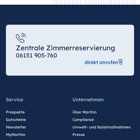
Jolie Ville Resort
& Casino Sharm
El Sheikh
Albanien
Zentrale Zimmerreservierung
Hotel Plaza
06151 905-760
Tirana
direkt anrufen
Resort Marina
Bay
Service
Unternehmen
Bulgarien
Prospekte
Über Maritim
Hotel Paradise
Gutscheine
Compliance
Blue Albena
Newsletter
Umwelt- und Sozialmaßnahmen
Hotel Amelia
MyMaritim
Presse