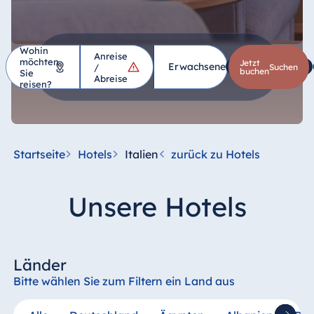
Wohin
Anreise
möchten
Hotel
Jetzt
Erwachsene
1
Kinder
*
/
suchen
buchen
Sie
Abreise
reisen?
Deutschland
Hotel Bad
Homburg
Startseite
Hotels
Italien
zurück zu Hotels
Hotel Bad
Salzuflen
Unsere Hotels
Hotel Bad
Wildungen
proArte Hotel
Berlin
Länder
Hotel Bonn
Bitte wählen Sie zum Filtern ein Land aus
Hotel Bremen