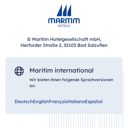
Hotel München
Hotel Stuttgart
Seehotel
Timmendorfer
Strand
© Maritim Hotelgesellschaft mbH,
TitiseeHotel
Herforder Straße 2, 32105 Bad Salzuflen
Titisee-Neustadt
Strandhotel
Travemünde
Maritim international
Hotel Ulm
Wir bieten Ihnen folgende Sprachversionen
Star-Apart Hansa
an:
Hotel Wiesbaden
Hotel Würzburg
Deutsch
English
Français
Italiano
Español
Ägypten