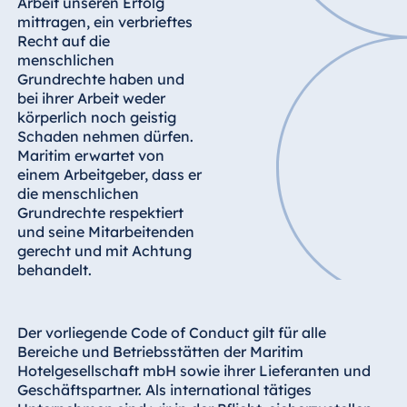
Arbeit unseren Erfolg
Jolie Ville Resort
mittragen, ein verbrieftes
& Casino Sharm
Recht auf die
El Sheikh
menschlichen
Grundrechte haben und
bei ihrer Arbeit weder
körperlich noch geistig
Albanien
Schaden nehmen dürfen.
Maritim erwartet von
Hotel Plaza
einem Arbeitgeber, dass er
Tirana
die menschlichen
Resort Marina
Grundrechte respektiert
Bay
und seine Mitarbeitenden
gerecht und mit Achtung
behandelt.
Bulgarien
Der vorliegende Code of Conduct gilt für alle
Hotel Paradise
Bereiche und Betriebsstätten der Maritim
Blue Albena
Hotelgesellschaft mbH sowie ihrer Lieferanten und
Hotel Amelia
Geschäftspartner. Als international tätiges