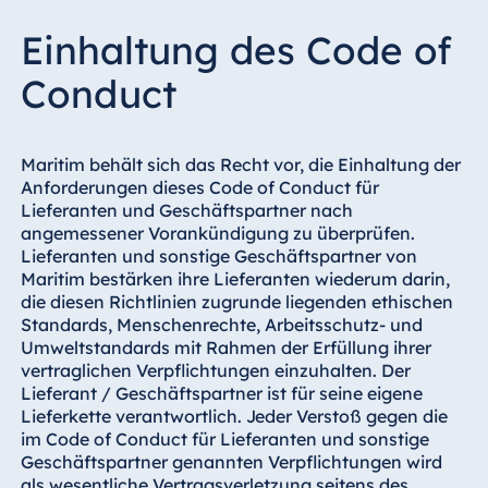
Datenschutz
Einhaltung des Code of
Geschäftspartner und Angestellte von
Conduct
Maritim verfügen über vertrauliche und
sensible Informationen oder erlangen
Kenntnis von solchen und sind daher
Maritim behält sich das Recht vor, die Einhaltung der
verpflichtet, über diese Stillschweigen zu
Anforderungen dieses Code of Conduct für
bewahren.
Lieferanten und Geschäftspartner nach
angemessener Vorankündigung zu überprüfen.
Diese Informationen können sich unter
Lieferanten und sonstige Geschäftspartner von
anderem auf Geschäftsstrategien,
Maritim bestärken ihre Lieferanten wiederum darin,
Informationen über Lieferanten,
die diesen Richtlinien zugrunde liegenden ethischen
Personalbelange, Verfahren und Methoden
Standards, Menschenrechte, Arbeitsschutz- und
beziehen. Geschützte, vertrauliche und
Umweltstandards mit Rahmen der Erfüllung ihrer
sensible Informationen über Maritim und
vertraglichen Verpflichtungen einzuhalten. Der
über Angestellte von Maritim sind diskret zu
Lieferant / Geschäftspartner ist für seine eigene
behandeln und dürfen nur an Personen
Lieferkette verantwortlich. Jeder Verstoß gegen die
weitergegeben werden, die sie aufgrund ihrer
im Code of Conduct für Lieferanten und sonstige
Tätigkeit kennen müssen.
Geschäftspartner genannten Verpflichtungen wird
als wesentliche Vertragsverletzung seitens des