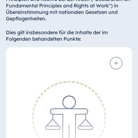
Spa Malta
Fundamental Principles and Rights at Work") in
Übereinstimmung mit nationalen Gesetzen und
Gepflogenheiten.
Mauritius
Dies gilt insbesondere für die Inhalte der im
Folgenden behandelten Punkte:
Resort & Spa
Mauritius