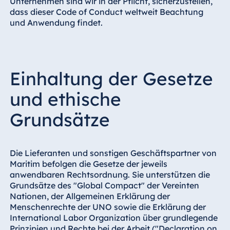
Unternehmen sind wir in der Pflicht, sicherzustellen,
dass dieser Code of Conduct weltweit Beachtung
und Anwendung findet.
China
Hotel Taicang
Garden
Einhaltung der Gesetze
Hotel &
Conference
und ethische
Center Taicang
Grundsätze
Italien
Die Lieferanten und sonstigen Geschäftspartner von
Resort Calabria
Maritim befolgen die Gesetze der jeweils
anwendbaren Rechtsordnung. Sie unterstützen die
Grundsätze des "Global Compact" der Vereinten
Nationen, der Allgemeinen Erklärung der
Menschenrechte der UNO sowie die Erklärung der
Malta
International Labor Organization über grundlegende
Antonine Hotel &
Prinzipien und Rechte bei der Arbeit ("Declaration on