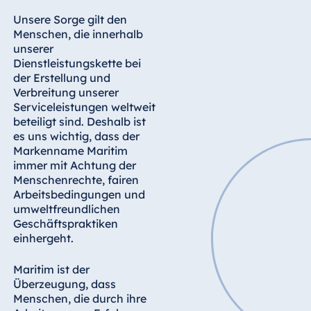
Hotel München
Unsere Sorge gilt den
Hotel Stuttgart
Menschen, die innerhalb
unserer
Seehotel
Dienstleistungskette bei
Timmendorfer
der Erstellung und
Strand
Verbreitung unserer
TitiseeHotel
Serviceleistungen weltweit
Titisee-Neustadt
beteiligt sind. Deshalb ist
es uns wichtig, dass der
Strandhotel
Markenname Maritim
Travemünde
immer mit Achtung der
Hotel Ulm
Menschenrechte, fairen
Arbeitsbedingungen und
Star-Apart Hansa
umweltfreundlichen
Hotel Wiesbaden
Geschäftspraktiken
Hotel Würzburg
einhergeht.
Maritim ist der
Überzeugung, dass
Ägypten
Menschen, die durch ihre