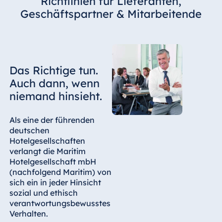
Richtlinien für Lieferanten,
Hotel Darmstadt
Geschäftspartner & Mitarbeitende
Hotel Dresden
Hotel Düsseldorf
Hotel Frankfurt
Hotel am
Das Richtige tun.
Schlossgarten
Auch dann, wenn
Fulda
niemand hinsieht.
Airport Hotel
Hannover
Als eine der führenden
Hotel Ingolstadt
deutschen
Hotelgesellschaften
Hotel Bellevue
verlangt die Maritim
Kiel
Hotelgesellschaft mbH
Hotel Köln
(nachfolgend Maritim) von
sich ein in jeder Hinsicht
Hotel
sozial und ethisch
Königswinter
verantwortungsbewusstes
Hotel Magdeburg
Verhalten.