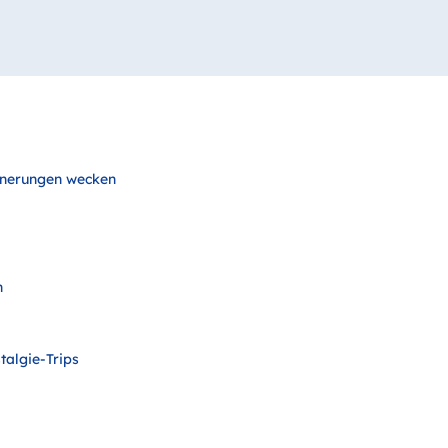
innerungen wecken
n
talgie-Trips