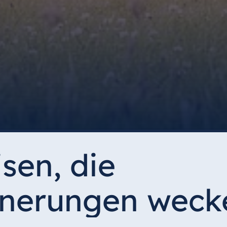
sen, die
nnerungen weck