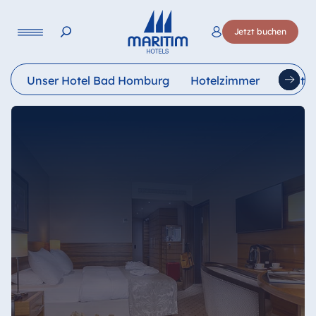
Sprache
Jetzt buchen
Deutsch
English
Français
Italiano
Esp
Unser Hotel Bad Homburg
Hotelzimmer
Resta