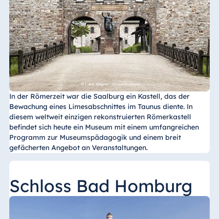
Blue Albena
Hotel Amelia
China
Hotel Taicang
Garden
In der Römerzeit war die Saalburg ein Kastell, das der
Hotel &
Bewachung eines Limesabschnittes im Taunus diente. In
Conference
diesem weltweit einzigen rekonstruierten Römerkastell
Center Taicang
befindet sich heute ein Museum mit einem umfangreichen
Programm zur Museumspädagogik und einem breit
gefächerten Angebot an Veranstaltungen.
Italien
Schloss Bad Homburg
Resort Calabria