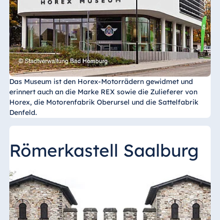
Ägypten
Jolie Ville Resort
& Casino Sharm
El Sheikh
Das Museum ist den Horex-Motorrädern gewidmet und
erinnert auch an die Marke REX sowie die Zulieferer von
Albanien
Horex, die Motorenfabrik Oberursel und die Sattelfabrik
Denfeld.
Hotel Plaza
Tirana
Resort Marina
Römerkastell Saalburg
Bay
Bulgarien
Hotel Paradise