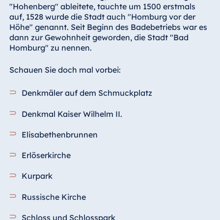
Hotel Bonn
"Hohenberg" ableitete, tauchte um 1500 erstmals
auf, 1528 wurde die Stadt auch "Homburg vor der
Hotel Bremen
Höhe" genannt. Seit Beginn des Badebetriebs war es
Hotel Darmstadt
dann zur Gewohnheit geworden, die Stadt "Bad
Homburg" zu nennen.
Hotel Dresden
Hotel Düsseldorf
Schauen Sie doch mal vorbei:
Hotel Frankfurt
Denkmäler auf dem Schmuckplatz
Hotel am
Schlossgarten
Denkmal Kaiser Wilhelm II.
Fulda
Airport Hotel
Elisabethenbrunnen
Hannover
Erlöserkirche
Hotel Ingolstadt
Hotel Bellevue
Kurpark
Kiel
Russische Kirche
Hotel Köln
Hotel
Schloss und Schlosspark