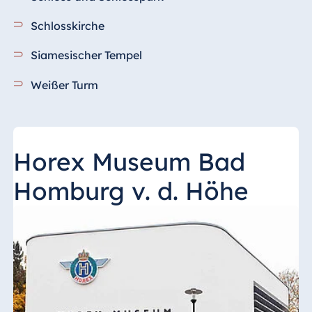
Königswinter
Schlosskirche
Hotel Magdeburg
Hotel München
Siamesischer Tempel
Hotel Stuttgart
Weißer Turm
Seehotel
Timmendorfer
Strand
TitiseeHotel
Horex Museum Bad
Titisee-Neustadt
Strandhotel
Homburg v. d. Höhe
Travemünde
Hotel Ulm
Star-Apart Hansa
Hotel Wiesbaden
Hotel Würzburg