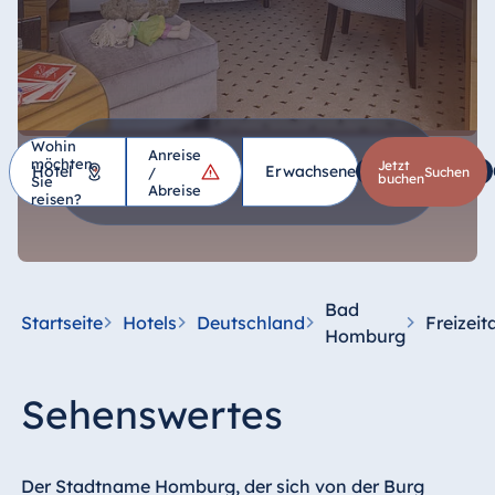
Wohin
Anreise
möchten
Hotel
Jetzt
Erwachsene
1
Kinder
*
/
suchen
buchen
Sie
Abreise
reisen?
Deutschland
Hotel Bad
Homburg
Bad
Startseite
Hotels
Deutschland
Freizeit
Hotel Bad
Homburg
Salzuflen
Hotel Bad
Sehenswertes
Wildungen
proArte Hotel
Berlin
Der Stadtname Homburg, der sich von der Burg