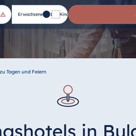
Erwachsene
1
Kinder
0
zu Tagen und Feiern
gshotels in Bul