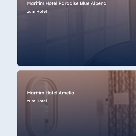
Hotel Amelia
Maritim Hotel Paradise Blue Albena
zum Hotel
China
Hotel Taicang Garden
Hotel & Conference Center Taicang
Italien
Resort Calabria
Maritim Hotel Amelia
zum Hotel
Malta
Antonine Hotel & Spa Malta