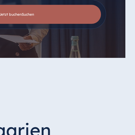
Jetzt buchen
suchen
garien