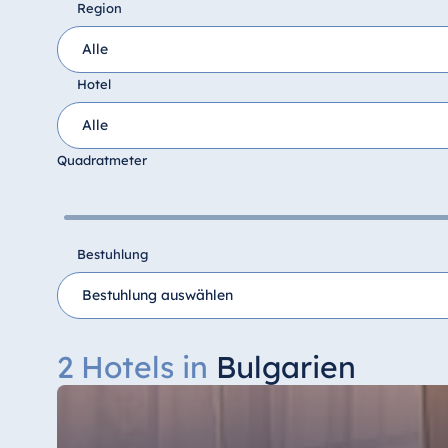
Region
Hotel
Ägypten
Jolie Ville Resort & Casino Sharm El
Sheikh
Quadratmeter
Albanien
Bestuhlung
Hotel Plaza Tirana
Resort Marina Bay
2 Hotels in
Bulgarien
Bulgarien
Hotel Paradise Blue Albena