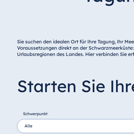
Hotel am Schlossgarten Fulda
Airport Hotel Hannover
Hotel Ingolstadt
Hotel Bellevue Kiel
Hotel Köln
Sie suchen den idealen Ort für Ihre Tagung, Ihr Me
Voraussetzungen direkt an der Schwarzmeerküste: 
Hotel Königswinter
Urlaubsregionen des Landes. Hier verbinden Sie er
Hotel Magdeburg
Hotel München
Hotel Stuttgart
Starten Sie Ih
Seehotel Timmendorfer Strand
TitiseeHotel Titisee-Neustadt
Strandhotel Travemünde
Hotel Ulm
Schwerpunkt
Star-Apart Hansa Hotel Wiesbaden
Hotel Würzburg