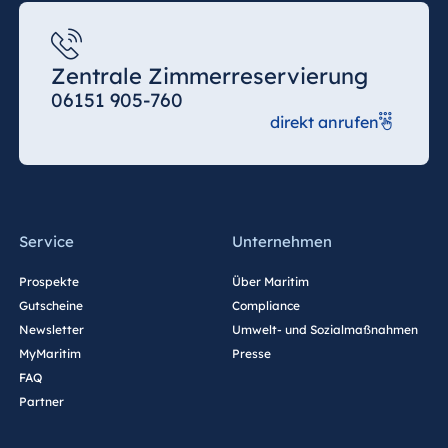
Spa Malta
Zentrale Zimmerreservierung
06151 905-760
Mauritius
direkt anrufen
Resort & Spa
Mauritius
Service
Unternehmen
Prospekte
Über Maritim
Gutscheine
Compliance
Newsletter
Umwelt- und Sozialmaßnahmen
MyMaritim
Presse
FAQ
Partner