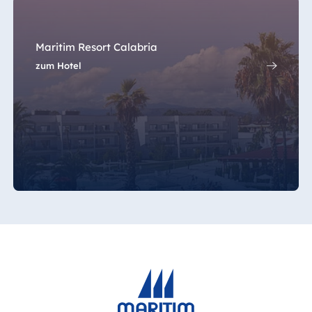
Jolie Ville Resort
& Casino Sharm
El Sheikh
Maritim Resort Calabria
zum Hotel
Albanien
Hotel Plaza
Tirana
Resort Marina
Bay
Bulgarien
Hotel Paradise
Blue Albena
Hotel Amelia