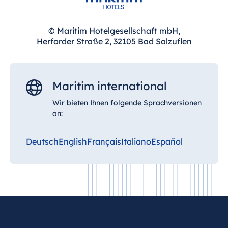
© Maritim Hotelgesellschaft mbH,
China
Herforder Straße 2, 32105 Bad Salzuflen
Hotel Taicang
Garden
Hotel &
Maritim international
Conference
Center Taicang
Wir bieten Ihnen folgende Sprachversionen
an:
Deutsch
English
Français
Italiano
Español
Italien
Resort Calabria
Malta
Antonine Hotel &