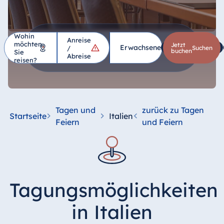
Wohin
Anreise
möchten
Hotel
Jetzt
Erwachsene
1
Kinder
*
/
suchen
buchen
Sie
Abreise
reisen?
Deutschland
Hotel Bad
Homburg
Tagen und
zurück zu Tagen
Startseite
Italien
Hotel Bad
Feiern
und Feiern
Salzuflen
Hotel Bad
Wildungen
proArte Hotel
Tagungsmöglichkeiten
Berlin
Hotel Bonn
in Italien
Hotel Bremen