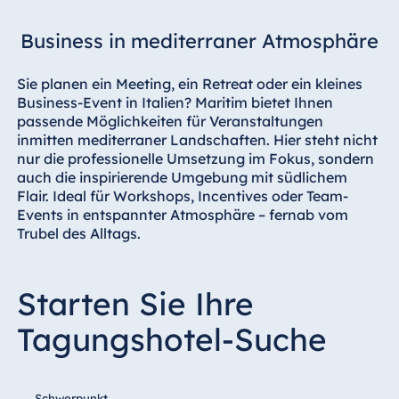
Hotel Darmstadt
Business in mediterraner Atmosphäre
Hotel Dresden
Hotel Düsseldorf
Sie planen ein Meeting, ein Retreat oder ein kleines
Hotel Frankfurt
Business-Event in Italien? Maritim bietet Ihnen
passende Möglichkeiten für Veranstaltungen
Hotel am
inmitten mediterraner Landschaften. Hier steht nicht
Schlossgarten
nur die professionelle Umsetzung im Fokus, sondern
Fulda
auch die inspirierende Umgebung mit südlichem
Airport Hotel
Flair. Ideal für Workshops, Incentives oder Team-
Hannover
Events in entspannter Atmosphäre – fernab vom
Hotel Ingolstadt
Trubel des Alltags.
Hotel Bellevue
Kiel
Starten Sie Ihre
Hotel Köln
Tagungshotel-Suche
Hotel
Königswinter
Hotel Magdeburg
Schwerpunkt