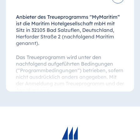
Hotel München
Hotel Stuttgart
Anbieter des Treueprogramms "MyMaritim“
Seehotel
ist die Maritim Hotelgesellschaft mbH mit
Timmendorfer
Sitz in 32105 Bad Salzuflen, Deutschland,
Strand
Herforder Straße 2 (nachfolgend Maritim
genannt).
TitiseeHotel
Titisee-Neustadt
Das Treueprogramm wird unter den
Strandhotel
nachfolgend aufgeführten Bedingungen
Travemünde
("Programmbedingungen") betrieben, sofern
nicht ausdrücklich anders angegeben. Mit
Hotel Ulm
der Anmeldung zum Treueprogramm und der
Star-Apart Hansa
Annahme von
Hotel Wiesbaden
Mitgliedschaftsdienstleistungen des
Treueprogramms stimmen Sie den
Hotel Würzburg
Programmbedingungen und der Anwendung
der damit verbundenen Vorteile für
Mitglieder zu. Diese Programmbedingungen
bilden die ausschließliche Grundlage für die
Ägypten
Mitgliedschaft im Treueprogramm. Die