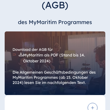
(AGB)
Hotel Darmstadt
Hotel Dresden
Hotel Düsseldorf
des MyMaritim Programmes
Hotel Frankfurt
Hotel am
Schlossgarten
Fulda
Download der AGB für
Airport Hotel
MyMaritim als PDF (Stand bis 14.
Hannover
Oktober 2024)
Hotel Ingolstadt
Hotel Bellevue
Die Allgemeinen Geschäftsbedingungen des
Kiel
MyMaritim Programmes (ab 15. Oktober
2024) lesen Sie im nachfolgenden Text.
Hotel Köln
Hotel
Königswinter
Hotel Magdeburg