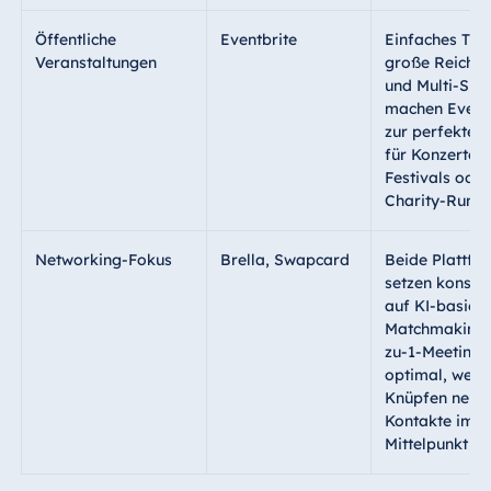
Öffentliche
Eventbrite
Einfaches Tick
Veranstaltungen
große Reichwe
und Multi-Spr
machen Eventb
zur perfekten
für Konzerte,
Festivals oder
Charity-Runs.
Networking-Fokus
Brella
,
Swapcard
Beide Plattfo
setzen konseq
auf KI-basiert
Matchmaking 
zu-1-Meetings
optimal, wenn
Knüpfen neue
Kontakte im
Mittelpunkt ste