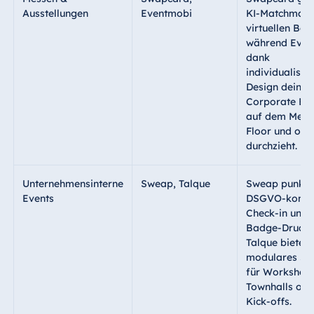
Ausstellungen
Eventmobi
KI-Matchmaki
virtuellen Boo
während Even
dank
individualisi
Design dein
Corporate Br
auf dem Mess
Floor und onli
durchzieht.
Unternehmensinterne
Sweap
,
Talque
Sweap punktet
Events
DSGVO-konf
Check-in und
Badge-Druck,
Talque bietet 
modulares Sy
für Workshop
Townhalls ode
Kick-offs.