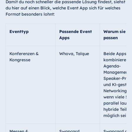
Damit du noch schneller die passende Lösung findest, siehst
du hier auf einen Blick, welche Event App sich für welches
Format besonders lohnt:
Eventtyp
Passende Event
Warum sie gu
Apps
passen
Konferenzen &
Whova
,
Talque
Beide
Apps
Kongresse
kombinieren
Agenda-
Management,
Speaker-Profi
und KI-gestüt
Networking. Id
wenn viele Se
parallel laufe
hybride Teiln
möglich sein so
Messen &
Swapcard
,
Swapcard glän