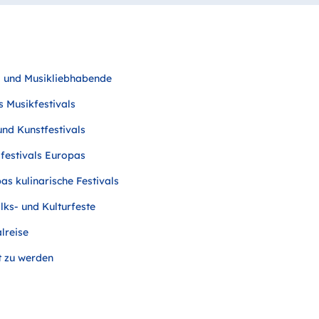
r- und Musikliebhabende
s Musikfestivals
und Kunstfestivals
mfestivals Europas
s kulinarische Festivals
lks- und Kulturfeste
alreise
t zu werden