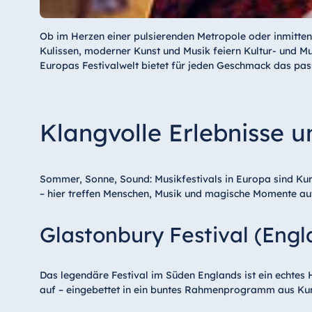
Ob im Herzen einer pulsierenden Metropole oder inmitten e
Kulissen, moderner Kunst und Musik feiern Kultur- und Mus
Europas Festivalwelt bietet für jeden Geschmack das pass
Klangvolle Erlebnisse u
Sommer, Sonne, Sound: Musikfestivals in Europa sind Kurz
– hier treffen Menschen, Musik und magische Momente au
Glastonbury Festival (Engl
Das legendäre Festival im Süden Englands ist ein echtes 
auf – eingebettet in ein buntes Rahmenprogramm aus Kuns