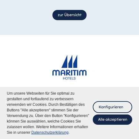
zur Übersicht
© Maritim Hotelgesellschaft mbH,
Um unsere Webseiten für Sie optimal zu
Herforder Straße 2, 32105 Bad Salzuflen
gestalten und fortlaufend zu verbessern
verwenden wir Cookies. Durch Bestätigen des
Konfigurieren
Buttons "Alle akzeptieren" stimmen Sie der
Verwendung zu. Über den Button "Konfigurieren"
Alle akzeptieren
können Sie auswählen, welche Cookies Sie
Maritim international
zulassen wollen. Weitere Informationen erhalten
Fragen Sie mich
Sie in unserer
Datenschutzerklärung
.
Wir bieten Ihnen folgende Sprachversionen