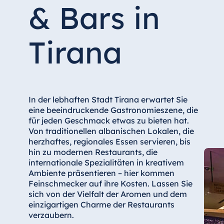
Hotel Düsseldorf
& Bars in
Hotel Frankfurt
Hotel am Schlossgarten Fulda
Tirana
Airport Hotel Hannover
Hotel Ingolstadt
Hotel Bellevue Kiel
Hotel Köln
In der lebhaften Stadt Tirana erwartet Sie
eine beeindruckende Gastronomieszene, die
Hotel Königswinter
für jeden Geschmack etwas zu bieten hat.
Hotel Magdeburg
Von traditionellen albanischen Lokalen, die
herzhaftes, regionales Essen servieren, bis
Hotel München
hin zu modernen Restaurants, die
Hotel Stuttgart
internationale Spezialitäten in kreativem
Ambiente präsentieren – hier kommen
Seehotel Timmendorfer Strand
Feinschmecker auf ihre Kosten. Lassen Sie
TitiseeHotel Titisee-Neustadt
sich von der Vielfalt der Aromen und dem
Strandhotel Travemünde
einzigartigen Charme der Restaurants
verzaubern.
Hotel Ulm