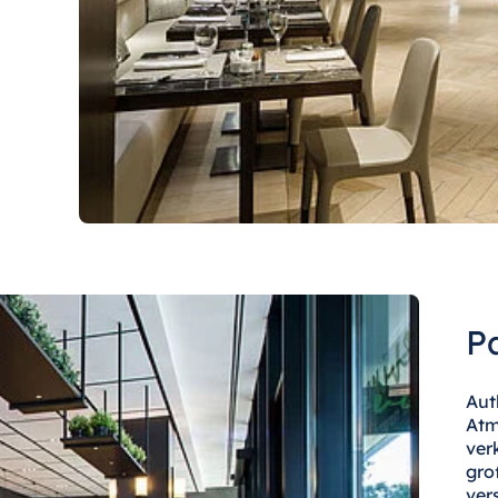
P
Aut
Atm
ver
gro
ver