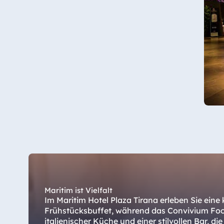
Star-Apart Hansa Hotel Wiesbaden
Hotel Würzburg
Ägypten
Jolie Ville Resort & Casino Sharm El
Sheikh
Albanien
Hotel Plaza Tirana
Resort Marina Bay
Maritim ist Vielfalt
Im Maritim Hotel Plaza Tirana erleben Sie eine 
Frühstücksbuffet, während das Convivium Food 
italienischer Küche und einer stilvollen Bar, d