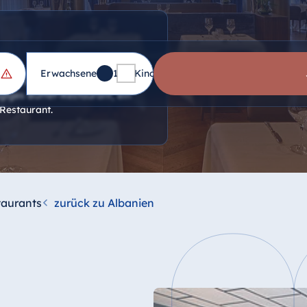
Erwachsene
1
Kinder
0
lvolle Jazz-Bar mit Live-Musik
ügiges Buffet-Restaurant, ein
 Restaurant.
taurants
zurück zu Albanien