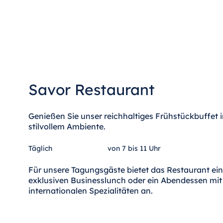
Antonine Hotel & Spa Malta
Mauritius
Resort & Spa Mauritius
Savor Restaurant
Genießen Sie unser reichhaltiges Frühstückbuffet i
stilvollem Ambiente.
Täglich
von 7 bis 11 Uhr
Für unsere Tagungsgäste bietet das Restaurant ei
exklusiven Businesslunch oder ein Abendessen mit
internationalen Spezialitäten an.