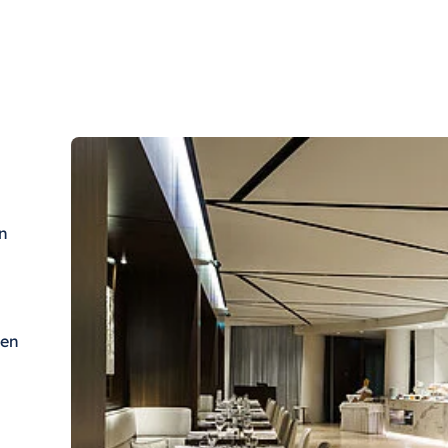
n
nen