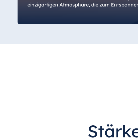
Bulgarien
einzigartigen Atmosphäre, die zum Entspannen
Hotel Paradise Blue Albena
Hotel Amelia
China
Hotel Taicang Garden
Hotel & Conference Center Taicang
Italien
Resort Calabria
Stärke
Malta