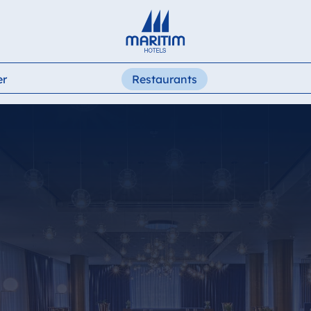
Deutsch
English
Français
Italiano
Español
er
Restaurants