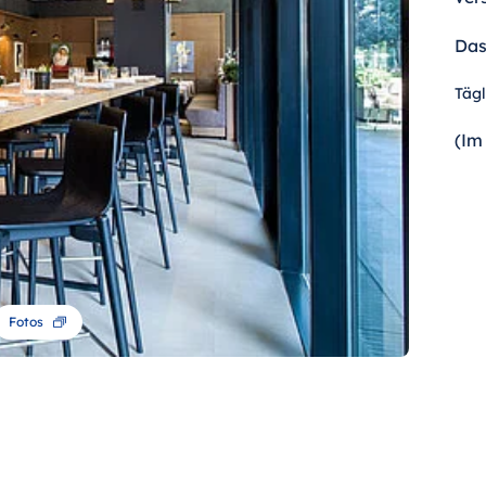
Das
Tägl
(Im
Fotos