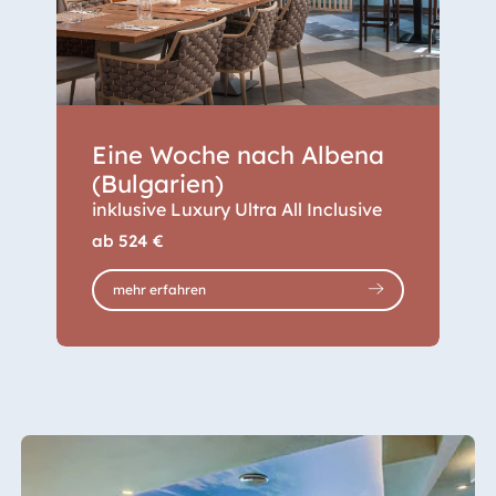
Eine Woche nach Albena
(Bulgarien)
inklusive Luxury Ultra All Inclusive
ab
524 €
mehr erfahren