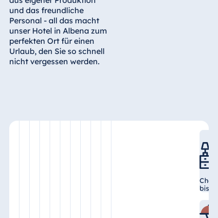
und das freundliche
Ägypten
Personal - all das macht
unser Hotel in Albena zum
Jolie Ville Resort
perfekten Ort für einen
& Casino Sharm
Urlaub, den Sie so schnell
El Sheikh
nicht vergessen werden.
Albanien
Hotel Plaza
Tirana
Resort Marina
Bay
Check
bis 1
Bulgarien
Hotel Paradise