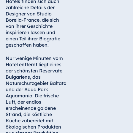
Hotels finden sich auch
Königswinter
zahlreiche Details der
Hotel Magdeburg
Designer von Studio
Borella-France, die sich
Hotel München
von ihrer Geschichte
Hotel Stuttgart
inspirieren lassen und
einen Teil ihrer Biografie
Seehotel
geschaffen haben.
Timmendorfer
Strand
Nur wenige Minuten vom
TitiseeHotel
Hotel entfernt liegt eines
Titisee-Neustadt
der schönsten Reservate
Strandhotel
Bulgariens, das
Travemünde
Naturschutzgebiet Baltata
und der Aqua Park
Hotel Ulm
Aquamania. Die frische
Star-Apart Hansa
Luft, der endlos
Hotel Wiesbaden
erscheinende goldene
Strand, die köstliche
Hotel Würzburg
Küche zubereitet mit
ökologischen Produkten
aus eigener Produktion