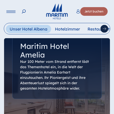
Sprache
Jetzt buchen
Deutsch
English
Français
Italiano
Esp
Unser Hotel Albena
Hotelzimmer
Restaurants
Maritim Hotel
Amelia
Nur 100 Meter vom Strand entfernt lädt
das Themenhotel ein, in die Welt der
Flugpionierin Amelia Earhart
einzutauchen. Ihr Pioniergeist und ihre
Abenteuerlust spiegelt sich in der
gesamten Hotelatmosphäre wider.