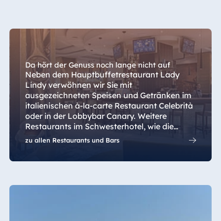
Da hört der Genuss noch lange nicht auf
Neben dem Hauptbuffetrestaurant Lady
Lindy verwöhnen wir Sie mit
ausgezeichneten Speisen und Getränken im
italienischen à-la-carte Restaurant Celebrità
oder in der Lobbybar Canary. Weitere
Restaurants im Schwesterhotel, wie die
Burger Bar oder den Gourmettempel
zu allen Restaurants und Bars
Montgolfier können Sie selbstverständlich
ebenfalls besuchen.