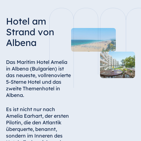
Hotel Bonn
Hotel Bremen
Hotel am
Hotel Darmstadt
Strand von
Hotel Dresden
Albena
Hotel Düsseldorf
Hotel Frankfurt
Das Maritim Hotel Amelia
Hotel am
in Albena (Bulgarien) ist
Schlossgarten
das neueste, vollrenovierte
Fulda
5-Sterne Hotel und das
Airport Hotel
zweite Themenhotel in
Hannover
Albena.
Hotel Ingolstadt
Es ist nicht nur nach
Hotel Bellevue
Amelia Earhart, der ersten
Kiel
Pilotin, die den Atlantik
Hotel Köln
überquerte, benannt,
sondern im Inneren des
Hotel