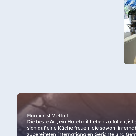
Star-Apart Hansa Hotel Wiesbaden
Hotel Würzburg
Ägypten
Jolie Ville Resort & Casino Sharm El
Sheikh
Albanien
Hotel Plaza Tirana
Resort Marina Bay
Maritim ist Vielfalt
Die beste Art, ein Hotel mit Leben zu füllen, i
sich auf eine Küche freuen, die sowohl internati
zubereiteten internationalen Gerichte und Getr