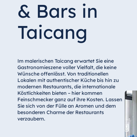
Hotel Düsseldorf
& Bars in
Hotel Frankfurt
Hotel am Schlossgarten Fulda
Taicang
Airport Hotel Hannover
Hotel Ingolstadt
Hotel Bellevue Kiel
Hotel Köln
Im malerischen Taicang erwartet Sie eine
Gastronomieszene voller Vielfalt, die keine
Hotel Königswinter
Wünsche offenlässt. Von traditionellen
Hotel Magdeburg
Lokalen mit authentischer Küche bis hin zu
modernen Restaurants, die internationale
Hotel München
Köstlichkeiten bieten – hier kommen
Hotel Stuttgart
Feinschmecker ganz auf ihre Kosten. Lassen
Sie sich von der Fülle an Aromen und dem
Seehotel Timmendorfer Strand
besonderen Charme der Restaurants
TitiseeHotel Titisee-Neustadt
verzaubern.
Strandhotel Travemünde
Hotel Ulm