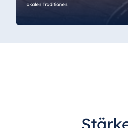
Bulgarien
lokalen Traditionen.
Hotel Paradise Blue Albena
Hotel Amelia
China
Hotel Taicang Garden
Hotel & Conference Center Taicang
Italien
Resort Calabria
Stärke
Malta