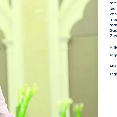
mit
bie
kan
mod
mac
Ges
Zus
Mit
Tägl
Abe
Tägl