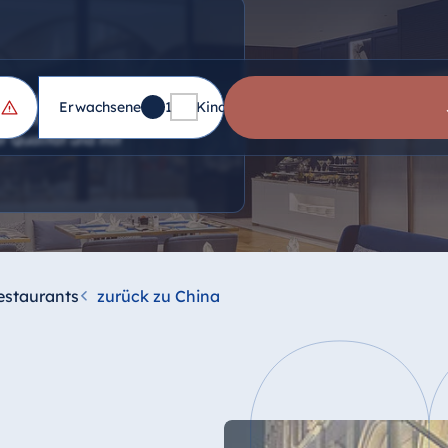
estaurants und einer Bar.
Erwachsene
1
Kinder
0
zialitäten oder wählen Sie
er Qualität und mit
estaurants
zurück zu China