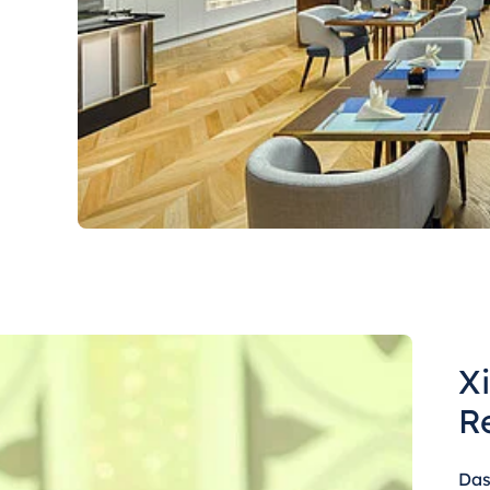
X
R
Das