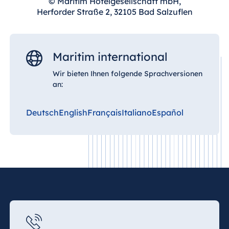
© Maritim Hotelgesellschaft mbH,
Königswinter
Herforder Straße 2, 32105 Bad Salzuflen
Hotel Magdeburg
Hotel München
Hotel Stuttgart
Maritim international
Seehotel
Wir bieten Ihnen folgende Sprachversionen
Timmendorfer
an:
Strand
TitiseeHotel
Deutsch
English
Français
Italiano
Español
Titisee-Neustadt
Strandhotel
Travemünde
Hotel Ulm
Star-Apart Hansa
Hotel Wiesbaden
Hotel Würzburg