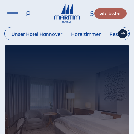
Sprache
Jetzt buchen
Deutsch
English
Français
Italiano
Esp
Unser Hotel Hannover
Hotelzimmer
Restauran