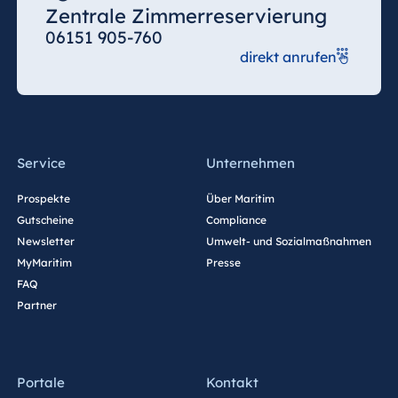
Zentrale Zimmerreservierung
Ägypten
06151 905-760
direkt anrufen
Jolie Ville Resort
& Casino Sharm
El Sheikh
Service
Unternehmen
Albanien
Prospekte
Über Maritim
Hotel Plaza
Gutscheine
Compliance
Tirana
Newsletter
Umwelt- und Sozialmaßnahmen
Resort Marina
MyMaritim
Presse
Bay
FAQ
Partner
Bulgarien
Hotel Paradise
Portale
Kontakt