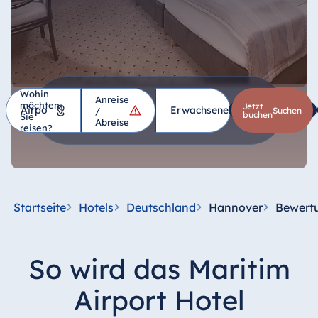
Wohin
Anreise
möchten
Hotel
Jetzt
Erwachsene
1
Kinder
*
/
suchen
buchen
Sie
Abreise
reisen?
Deutschland
Hotel Bad
Homburg
Startseite
Hotels
Deutschland
Hannover
Bewert
Hotel Bad
Salzuflen
Hotel Bad
So wird das Maritim
Wildungen
proArte Hotel
Airport Hotel
Berlin