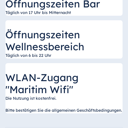
Öffnungszeiten Bar
Königswinter
Hotel Magdeburg
Täglich von 17 Uhr bis Mitternacht
Hotel München
Hotel Stuttgart
Öffnungszeiten
Seehotel
Wellnessbereich
Timmendorfer
Strand
Täglich von 6 bis 22 Uhr
TitiseeHotel
Titisee-Neustadt
Strandhotel
WLAN-Zugang
Travemünde
"Maritim Wifi"
Hotel Ulm
Star-Apart Hansa
Die Nutzung ist kostenfrei.
Hotel Wiesbaden
Bitte bestätigen Sie die allgemeinen Geschäftsbedingungen.
Hotel Würzburg