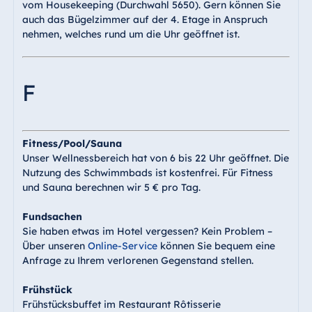
vom Housekeeping (Durchwahl 5650). Gern können Sie
Malta
auch das Bügelzimmer auf der 4. Etage in Anspruch
Antonine Hotel &
nehmen, welches rund um die Uhr geöffnet ist.
Spa Malta
F
Mauritius
Resort & Spa
Fitness/Pool/Sauna
Mauritius
Unser Wellnessbereich hat von 6 bis 22 Uhr geöffnet. Die
Nutzung des Schwimmbads ist kostenfrei. Für Fitness
und Sauna berechnen wir 5 € pro Tag.
Fundsachen
Sie haben etwas im Hotel vergessen? Kein Problem –
Über unseren
Online-Service
können Sie bequem eine
Anfrage zu Ihrem verlorenen Gegenstand stellen.
Frühstück
Frühstücksbuffet im Restaurant Rôtisserie