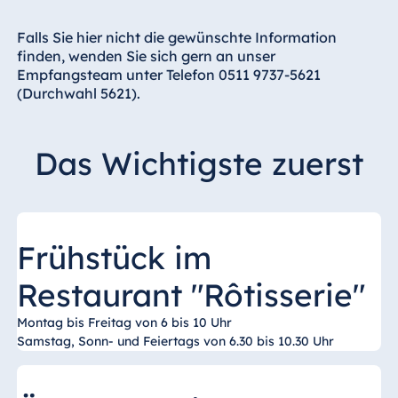
Hotel Bonn
Hotel Bremen
Falls Sie hier nicht die gewünschte Information
finden, wenden Sie sich gern an unser
Hotel Darmstadt
Empfangsteam unter Telefon 0511 9737-5621
Hotel Dresden
(Durchwahl 5621).
Hotel Düsseldorf
Hotel Frankfurt
Das Wichtigste zuerst
Hotel am
Schlossgarten
Fulda
Airport Hotel
Frühstück im
Hannover
Restaurant "Rôtisserie"
Hotel Ingolstadt
Hotel Bellevue
Montag bis Freitag von 6 bis 10 Uhr
Kiel
Samstag, Sonn- und Feiertags von 6.30 bis 10.30 Uhr
Hotel Köln
Hotel