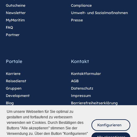
Gutscheine
Compliance
Newsletter
Umwelt- und Sozialmaßnahmen
MyMaritim
Presse
FAQ
Partner
Portale
Kontakt
Karriere
Kontaktformular
Reisedienst
AGB
Gruppen
Datenschutz
Development
Impressum
Blog
Barrierefreiheitserklärung
Cookie-Einstellungen
Um unsere Webseiten für Sie optimal zu
gestalten und fortlaufend zu verbessern
verwenden wir Cookies. Durch Bestätigen des
Konfigurieren
Buttons "Alle akzeptieren" stimmen Sie der
Verwendung zu. Über den Button "Konfigurieren"