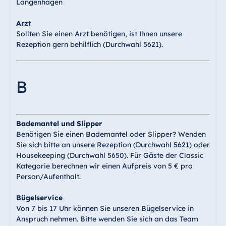
Blue Albena
Langenhagen
Hotel Amelia
Arzt
Sollten Sie einen Arzt benötigen, ist Ihnen unsere
Rezeption gern behilflich (Durchwahl 5621).
China
Hotel Taicang
B
Garden
Hotel &
Conference
Bademantel und Slipper
Center Taicang
Benötigen Sie einen Bademantel oder Slipper? Wenden
Sie sich bitte an unsere Rezeption (Durchwahl 5621) oder
Housekeeping (Durchwahl 5650). Für Gäste der Classic
Kategorie berechnen wir einen Aufpreis von 5 € pro
Italien
Person/Aufenthalt.
Resort Calabria
Bügelservice
Von 7 bis 17 Uhr können Sie unseren Bügelservice in
Anspruch nehmen. Bitte wenden Sie sich an das Team