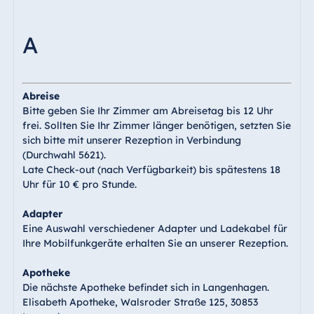
Ägypten
A
Jolie Ville Resort
& Casino Sharm
El Sheikh
Abreise
Bitte geben Sie Ihr Zimmer am Abreisetag bis 12 Uhr
frei. Sollten Sie Ihr Zimmer länger benötigen, setzten Sie
sich bitte mit unserer Rezeption in Verbindung
Albanien
(Durchwahl 5621).
Hotel Plaza
Late Check-out (nach Verfügbarkeit) bis spätestens 18
Tirana
Uhr für 10 € pro Stunde.
Resort Marina
Adapter
Bay
Eine Auswahl verschiedener Adapter und Ladekabel für
Ihre Mobilfunkgeräte erhalten Sie an unserer Rezeption.
Apotheke
Bulgarien
Die nächste Apotheke befindet sich in Langenhagen.
Hotel Paradise
Elisabeth Apotheke, Walsroder Straße 125, 30853