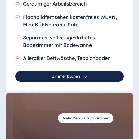
Geräumiger Arbeitsbereich
Malta
Antonine Hotel &
Flachbildfernseher, kostenfreies WLAN,
Spa Malta
Mini-Kühlschrank, Safe
Separates, voll ausgestattetes
Badezimmer
mit Badewanne
Mauritius
Allergiker Bettwäsche, Teppichboden
Resort & Spa
Mauritius
Zimmer buchen
Mehr Details zum Zimmer