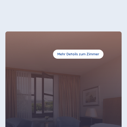
Königswinter
Hotel Magdeburg
Hotel München
Hotel Stuttgart
Seehotel
Timmendorfer
Strand
Mehr Details zum Zimmer
TitiseeHotel
Titisee-Neustadt
Strandhotel
Travemünde
Hotel Ulm
Star-Apart Hansa
Hotel Wiesbaden
Hotel Würzburg