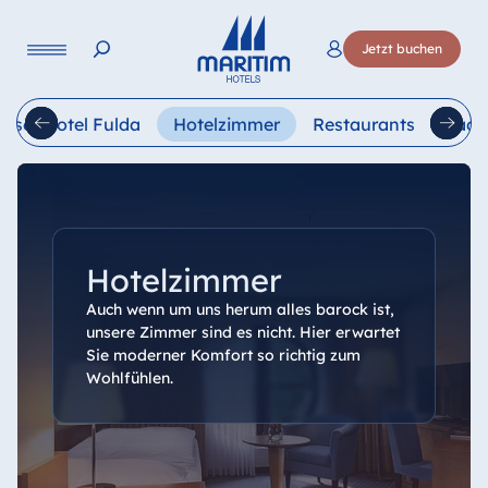
Sprache
Jetzt buchen
Deutsch
English
Français
Italiano
Esp
nser Hotel Fulda
Hotelzimmer
Restaurants
Tage
Hotelzimmer
Auch wenn um uns herum alles barock ist,
unsere Zimmer sind es nicht. Hier erwartet
Sie moderner Komfort so richtig zum
Wohlfühlen.