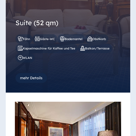
Suite (52 qm)
Föhn
Gäste-WC
Bademantel
Obstkorb
Kapselmaschine für Kaffee und Tee
Balkon/Terrasse
WLAN
mehr Details