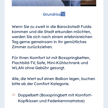
Blue Albena
Hotel Amelia
Grundriss
Wenn Sie zu zweit in die Barockstadt Fulda
China
kommen und die Stadt erkunden möchten,
werden Sie sich nach einem erlebnisreichen
Hotel Taicang
Tag gerne gemeinsam in Ihr gemütliches
Garden
Zimmer zurückziehen.
Hotel &
Conference
Für Ihren Komfort ist mit Boxspringbetten,
Center Taicang
Flachbild-TV, Safe, Mini-Kühlschrank und
WLAN ohne Gebühr gesorgt.
Alle, die Wert auf einen Balkon legen, buchen
Italien
bitte ab der Comfort Kategorie.
Resort Calabria
Doppelbett (Boxspringbett mit Komfort-
Kopfkissen und Federkernmatratze)