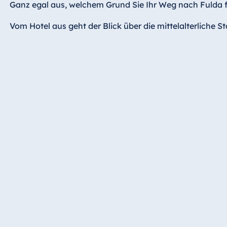
Ganz egal aus, welchem Grund Sie Ihr Weg nach Fulda füh
Hotel Bonn
Hotel Bremen
Vom Hotel aus geht der Blick über die mittelalterlich
Hotel Darmstadt
Hotel Dresden
Hotel Düsseldorf
Hotel Frankfurt
Hotel am
Schlossgarten
Fulda
Airport Hotel
Hannover
Hotel Ingolstadt
Hotel Bellevue
Kiel
Hotel Köln
Hotel