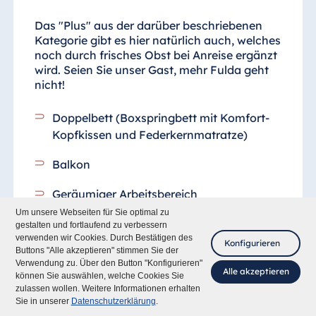
Das "Plus" aus der darüber beschriebenen
Kategorie gibt es hier natürlich auch, welches
noch durch frisches Obst bei Anreise ergänzt
wird. Seien Sie unser Gast, mehr Fulda geht
nicht!
Doppelbett (Boxspringbett mit Komfort-
Kopfkissen und Federkernmatratze)
Balkon
Geräumiger Arbeitsbereich
Um unsere Webseiten für Sie optimal zu
Flachbildfernseher, kostenfreies WLAN,
gestalten und fortlaufend zu verbessern
verwenden wir Cookies. Durch Bestätigen des
Minibar, Safe
Konfigurieren
Buttons "Alle akzeptieren" stimmen Sie der
Verwendung zu. Über den Button "Konfigurieren"
Separates, voll ausgestattetes
Alle akzeptieren
können Sie auswählen, welche Cookies Sie
Badezimmer
mit Badewanne und Dusche,
zulassen wollen. Weitere Informationen erhalten
Fragen Sie mich
Sie in unserer
Datenschutzerklärung
.
Gäste-WC