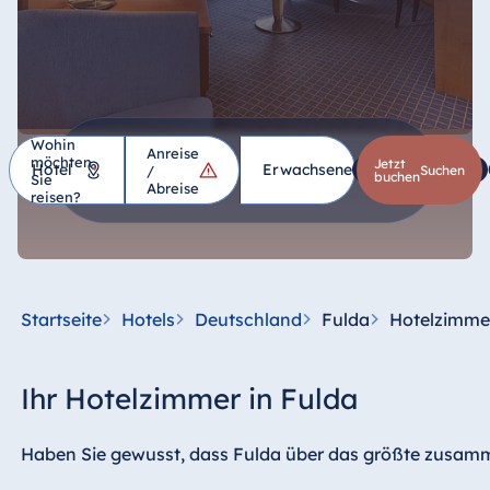
Wohin
Anreise
möchten
Hotel
Jetzt
Erwachsene
1
Kinder
*
/
suchen
buchen
Sie
Abreise
reisen?
Deutschland
Hotel Bad
Homburg
Startseite
Hotels
Deutschland
Fulda
Hotelzimme
Hotel Bad
Salzuflen
Hotel Bad
Ihr Hotelzimmer in Fulda
Wildungen
proArte Hotel
Haben Sie gewusst, dass Fulda über das größte zusamm
Berlin