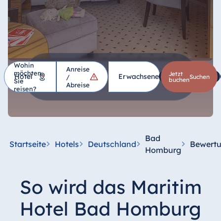
Wohin
Anreise
möchten
Hotel
Jetzt
Erwachsene
1
Kinder
*
/
suchen
buchen
Sie
Abreise
reisen?
Deutschland
Hotel Bad
Homburg
Bad
Startseite
Hotels
Deutschland
Bewert
Hotel Bad
Homburg
Salzuflen
Hotel Bad
So wird das Maritim
Wildungen
proArte Hotel
Hotel Bad Homburg
Berlin