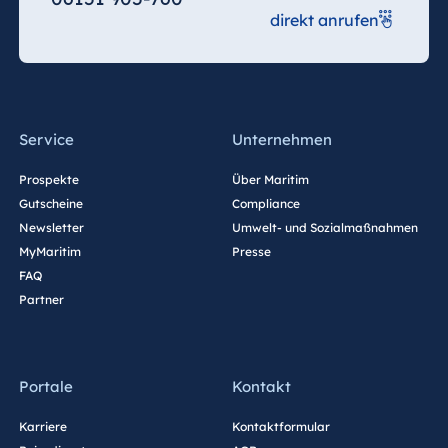
direkt anrufen
Ägypten
Jolie Ville Resort
& Casino Sharm
El Sheikh
Service
Unternehmen
Prospekte
Über Maritim
Albanien
Gutscheine
Compliance
Newsletter
Umwelt- und Sozialmaßnahmen
Hotel Plaza
Tirana
MyMaritim
Presse
FAQ
Resort Marina
Partner
Bay
Portale
Kontakt
Bulgarien
Hotel Paradise
Karriere
Kontaktformular