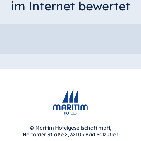
im Internet bewertet
Hotel Bonn
Hotel Bremen
Hotel Darmstadt
Hotel Dresden
Hotel Düsseldorf
Hotel Frankfurt
Hotel am
Schlossgarten
Fulda
Airport Hotel
Hannover
Hotel Ingolstadt
Hotel Bellevue
Kiel
Hotel Köln
© Maritim Hotelgesellschaft mbH,
Herforder Straße 2, 32105 Bad Salzuflen
Hotel