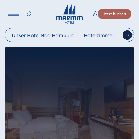
Sprache
Jetzt buchen
Deutsch
English
Français
Italiano
Esp
Unser Hotel Bad Homburg
Hotelzimmer
Resta