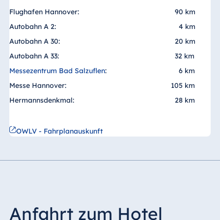
Blue Albena
Flughafen Hannover:
90 km
Hotel Amelia
Autobahn A 2:
4 km
Autobahn A 30:
20 km
Autobahn A 33:
32 km
China
Messezentrum Bad Salzuflen
:
6 km
Hotel Taicang
Messe Hannover:
105 km
Garden
Hermannsdenkmal:
28 km
Hotel &
Conference
Center Taicang
OWLV - Fahrplanauskunft
Italien
Resort Calabria
Anfahrt zum Hotel