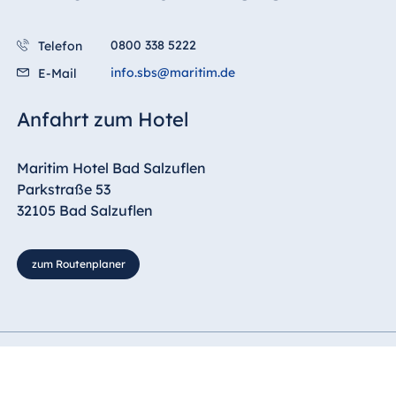
Malta
Antonine Hotel &
0800 338 5222
Telefon
Spa Malta
info.sbs@maritim.de
E-Mail
Anfahrt zum Hotel
Mauritius
Maritim Hotel Bad Salzuflen
Resort & Spa
Mauritius
Parkstraße 53
32105 Bad Salzuflen
zum Routenplaner