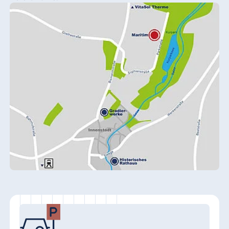
Königswinter
Hotel Magdeburg
Hotel München
Hotel Stuttgart
Seehotel
Timmendorfer
Strand
TitiseeHotel
Titisee-Neustadt
Strandhotel
Travemünde
Hotel Ulm
Star-Apart Hansa
Hotel Wiesbaden
Hotel Würzburg