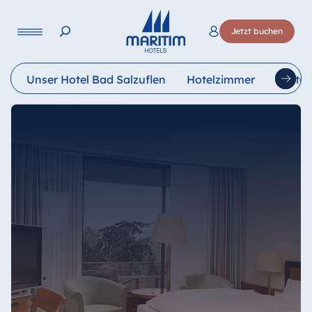
Sprache
Jetzt buchen
Deutsch
English
Français
Italiano
Esp
Unser Hotel Bad Salzuflen
Hotelzimmer
Restau