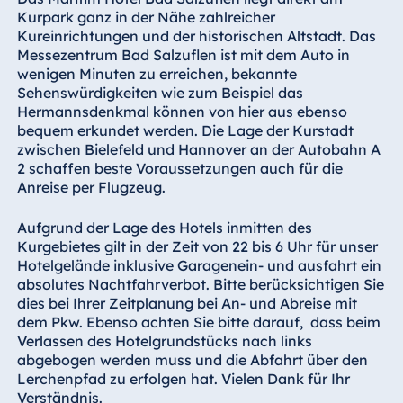
Hotel Bonn
Kurpark ganz in der Nähe zahlreicher
Kureinrichtungen und der historischen Altstadt. Das
Hotel Bremen
Messezentrum Bad Salzuflen ist mit dem Auto in
Hotel Darmstadt
wenigen Minuten zu erreichen, bekannte
Sehenswürdigkeiten wie zum Beispiel das
Hotel Dresden
Hermannsdenkmal können von hier aus ebenso
Hotel Düsseldorf
bequem erkundet werden. Die Lage der Kurstadt
Hotel Frankfurt
zwischen Bielefeld und Hannover an der Autobahn A
2 schaffen beste Voraussetzungen auch für die
Hotel am
Anreise per Flugzeug.
Schlossgarten
Fulda
Aufgrund der Lage des Hotels inmitten des
Airport Hotel
Kurgebietes gilt in der Zeit von 22 bis 6 Uhr für unser
Hannover
Hotelgelände inklusive Garagenein- und ausfahrt ein
absolutes Nachtfahrverbot. Bitte berücksichtigen Sie
Hotel Ingolstadt
dies bei Ihrer Zeitplanung bei An- und Abreise mit
Hotel Bellevue
dem Pkw. Ebenso achten Sie bitte darauf, dass beim
Kiel
Verlassen des Hotelgrundstücks nach links
abgebogen werden muss und die Abfahrt über den
Hotel Köln
Lerchenpfad zu erfolgen hat. Vielen Dank für Ihr
Hotel
Verständnis.