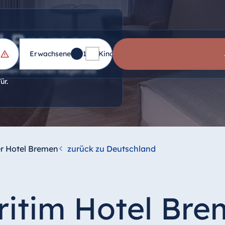
l Bremen
Erwachsene
1
Kinder
0
t-Gelände sind es von hier
seinen idyllischen Wegen und
ür.
r Hotel Bremen
zurück zu Deutschland
itim Hotel Br