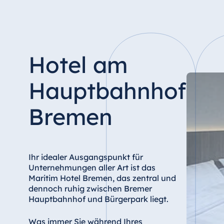
Hotel Düsseldorf
Hotel Frankfurt
Hotel am Schlossgarten Fulda
Airport Hotel Hannover
Hotel am
Hotel Ingolstadt
Hotel Bellevue Kiel
Hauptbahnhof
Hotel Köln
Bremen
Hotel Königswinter
Hotel Magdeburg
Hotel München
Ihr idealer Ausgangspunkt für
Hotel Stuttgart
Unternehmungen aller Art ist das
Seehotel Timmendorfer Strand
Maritim Hotel Bremen, das zentral und
dennoch ruhig zwischen Bremer
TitiseeHotel Titisee-Neustadt
Hauptbahnhof und Bürgerpark liegt.
Strandhotel Travemünde
Hotel Ulm
Was immer Sie während Ihres