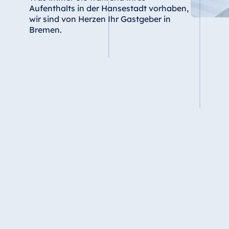
Aufenthalts in der Hansestadt vorhaben,
Star-Apart Hansa Hotel Wiesbaden
wir sind von Herzen Ihr Gastgeber in
Hotel Würzburg
Bremen.
Ägypten
Jolie Ville Resort & Casino Sharm El
Sheikh
Albanien
Hotel Plaza Tirana
Resort Marina Bay