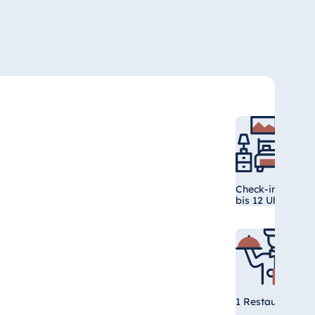
Check-in ab 15 U
bis 12 Uhr
1 Restaurant und