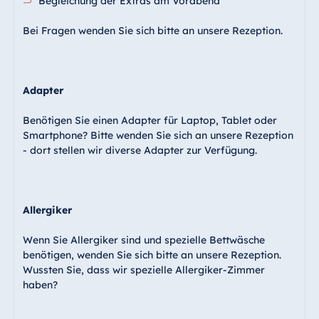
Begleichung der Extras am Vorabend
Malta
Bei Fragen wenden Sie sich bitte an unsere Rezeption.
Antonine Hotel &
Spa Malta
Adapter
Mauritius
Benötigen Sie einen Adapter für Laptop, Tablet oder
Smartphone? Bitte wenden Sie sich an unsere Rezeption
Resort & Spa
- dort stellen wir diverse Adapter zur Verfügung.
Mauritius
Allergiker
Wenn Sie Allergiker sind und spezielle Bettwäsche
benötigen, wenden Sie sich bitte an unsere Rezeption.
Wussten Sie, dass wir spezielle Allergiker-Zimmer
haben?