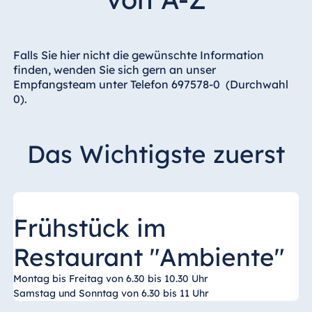
Hotel Bonn
Hotel Bremen
Hotel Darmstadt
Falls Sie hier nicht die gewünschte Information
finden, wenden Sie sich gern an unser
Hotel Dresden
Empfangsteam unter Telefon 697578-0 (Durchwahl
Hotel Düsseldorf
0).
Hotel Frankfurt
Hotel am
Das Wichtigste zuerst
Schlossgarten
Fulda
Airport Hotel
Hannover
Frühstück im
Hotel Ingolstadt
Hotel Bellevue
Restaurant "Ambiente"
Kiel
Montag bis Freitag von 6.30 bis 10.30 Uhr
Hotel Köln
Samstag und Sonntag von 6.30 bis 11 Uhr
Hotel