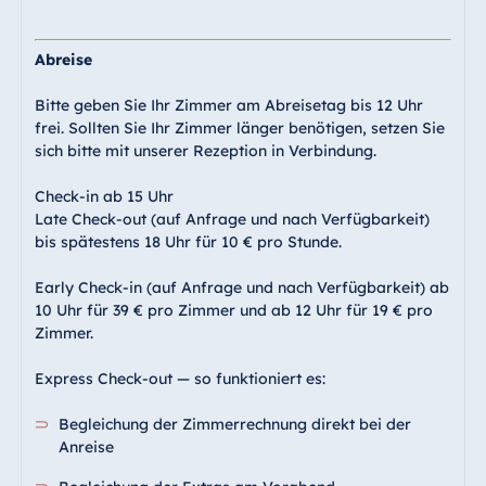
Blue Albena
Hotel Amelia
Abreise
Bitte geben Sie Ihr Zimmer am Abreisetag bis 12 Uhr
frei. Sollten Sie Ihr Zimmer länger benötigen, setzen Sie
China
sich bitte mit unserer Rezeption in Verbindung.
Hotel Taicang
Garden
Check-in ab 15 Uhr
Late Check-out (auf Anfrage und nach Verfügbarkeit)
Hotel &
bis spätestens 18 Uhr für 10 € pro Stunde.
Conference
Center Taicang
Early Check-in (auf Anfrage und nach Verfügbarkeit) ab
10 Uhr für 39 € pro Zimmer und ab 12 Uhr für 19 € pro
Zimmer.
Italien
Express Check-out — so funktioniert es:
Resort Calabria
Begleichung der Zimmerrechnung direkt bei der
Anreise