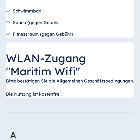
Schwimmbad
Ägypten
Jolie Ville Resort
Sauna (gegen Gebühr
& Casino Sharm
Fitnessraum (gegen Gebühr)
El Sheikh
WLAN-Zugang
Albanien
"Maritim Wifi"
Hotel Plaza
Tirana
Bitte bestätigen Sie die Allgemeinen Geschäftsbedingungen.
Resort Marina
Die Nutzung ist kostenfrei.
Bay
Bulgarien
A
Hotel Paradise