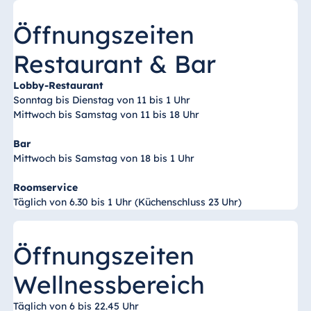
Königswinter
Öffnungszeiten
Hotel Magdeburg
Hotel München
Restaurant & Bar
Hotel Stuttgart
Lobby-Restaurant
Seehotel
Sonntag bis Dienstag von 11 bis 1 Uhr
Timmendorfer
Mittwoch bis Samstag von 11 bis 18 Uhr
Strand
TitiseeHotel
Bar
Titisee-Neustadt
Mittwoch bis Samstag von 18 bis 1 Uhr
Strandhotel
Roomservice
Travemünde
Täglich von 6.30 bis 1 Uhr (Küchenschluss 23 Uhr)
Hotel Ulm
Star-Apart Hansa
Öffnungszeiten
Hotel Wiesbaden
Hotel Würzburg
Wellnessbereich
Täglich von 6 bis 22.45 Uhr