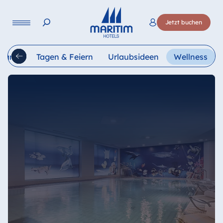
Sprache
Jetzt buchen
Deutsch
English
Français
Italiano
Esp
urants
Tagen & Feiern
Urlaubsideen
Wellness