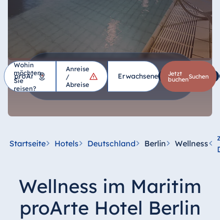
Wohin
Anreise
möchten
Hotel
Jetzt
Erwachsene
1
Kinder
*
/
suchen
buchen
Sie
Abreise
reisen?
Deutschland
Hotel Bad
Homburg
Startseite
Hotels
Deutschland
Berlin
Wellness
Hotel Bad
Salzuflen
Hotel Bad
Wellness im Maritim
Wildungen
proArte Hotel
proArte Hotel Berlin
Berlin