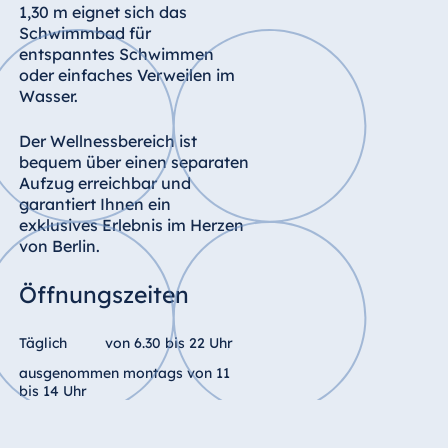
Königswinter
1,30 m eignet sich das
Schwimmbad für
Hotel Magdeburg
entspanntes Schwimmen
Hotel München
oder einfaches Verweilen im
Wasser.
Hotel Stuttgart
Seehotel
Der Wellnessbereich ist
Timmendorfer
bequem über einen separaten
Strand
Aufzug erreichbar und
garantiert Ihnen ein
TitiseeHotel
exklusives Erlebnis im Herzen
Titisee-Neustadt
von Berlin.
Strandhotel
Travemünde
Öffnungszeiten
Hotel Ulm
Star-Apart Hansa
Täglich
von 6.30 bis 22 Uhr
Hotel Wiesbaden
ausgenommen montags von 11
bis 14 Uhr
Hotel Würzburg