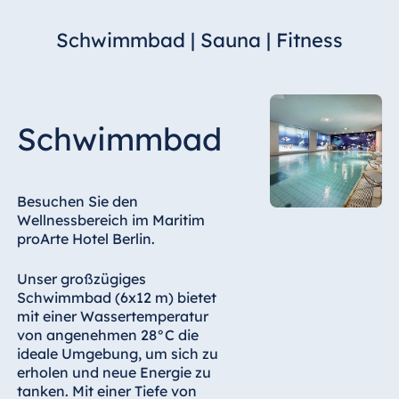
Hotel Bonn
Schwimmbad | Sauna | Fitness
Hotel Bremen
Hotel Darmstadt
Hotel Dresden
Hotel Düsseldorf
Schwimmbad
Hotel Frankfurt
Hotel am
Schlossgarten
Besuchen Sie den
Fulda
Wellnessbereich im Maritim
proArte Hotel Berlin.
Airport Hotel
Hannover
Unser großzügiges
Hotel Ingolstadt
Schwimmbad (6x12 m) bietet
Hotel Bellevue
mit einer Wassertemperatur
Kiel
von angenehmen 28°C die
ideale Umgebung, um sich zu
Hotel Köln
erholen und neue Energie zu
Hotel
tanken. Mit einer Tiefe von