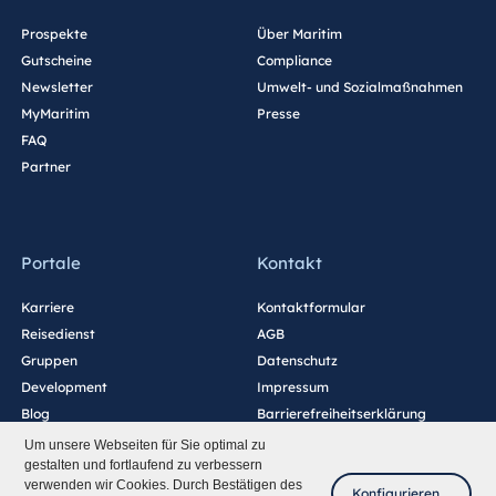
Prospekte
Über Maritim
Gutscheine
Compliance
Newsletter
Umwelt- und Sozialmaßnahmen
MyMaritim
Presse
FAQ
Partner
Portale
Kontakt
Karriere
Kontaktformular
Reisedienst
AGB
Gruppen
Datenschutz
Development
Impressum
Blog
Barrierefreiheitserklärung
Cookie-Einstellungen
Um unsere Webseiten für Sie optimal zu
gestalten und fortlaufend zu verbessern
verwenden wir Cookies. Durch Bestätigen des
Konfigurieren