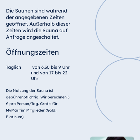
Blue Albena
Hotel Amelia
Die Saunen sind während
der angegebenen Zeiten
geöffnet. Außerhalb dieser
Zeiten wird die Sauna auf
Anfrage angeschaltet.
China
Hotel Taicang
Öffnungszeiten
Garden
Hotel &
Täglich
von 6.30 bis 9 Uhr
Conference
und von 17 bis 22
Center Taicang
Uhr
Die Nutzung der Sauna ist
gebührenpflichtig. Wir berechnen 5
€ pro Person/Tag. Gratis für
Italien
MyMaritim Mitglieder (Gold,
Resort Calabria
Platinum).