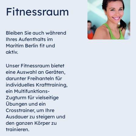
Malta
Fitnessraum
Antonine Hotel &
Spa Malta
Bleiben Sie auch während
Ihres Aufenthalts im
Maritim Berlin fit und
Mauritius
aktiv.
Resort & Spa
Mauritius
Unser Fitnessraum bietet
eine Auswahl an Geräten,
darunter Freihanteln für
individuelles Krafttraining,
ein Multifunktions-
Zugturm für vielseitige
Übungen und ein
Crosstrainer, um Ihre
Ausdauer zu steigern und
den ganzen Körper zu
trainieren.