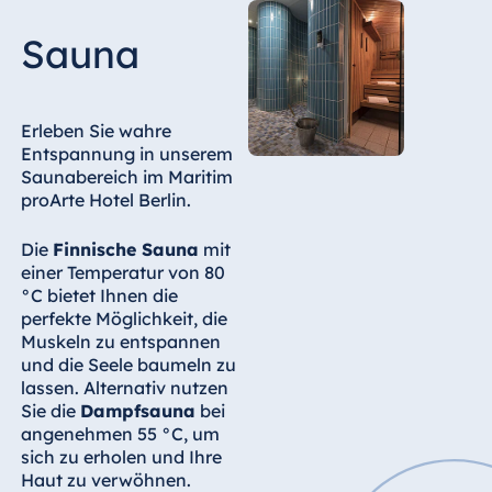
Sauna
Ägypten
Jolie Ville Resort
& Casino Sharm
El Sheikh
Erleben Sie wahre
Entspannung in unserem
Saunabereich im Maritim
proArte Hotel Berlin.
Albanien
Die
Finnische Sauna
mit
Hotel Plaza
einer Temperatur von 80
Tirana
°C bietet Ihnen die
Resort Marina
perfekte Möglichkeit, die
Bay
Muskeln zu entspannen
und die Seele baumeln zu
lassen. Alternativ nutzen
Sie die
Dampfsauna
bei
angenehmen 55 °C, um
Bulgarien
sich zu erholen und Ihre
Hotel Paradise
Haut zu verwöhnen.