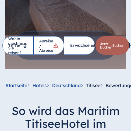
Wohin
Anreise
möchten
Hotel
Jetzt
Erwachsene
1
Kinder
*
/
suchen
buchen
Sie
Abreise
reisen?
Deutschland
Hotel Bad
Homburg
Startseite
Hotels
Deutschland
Titisee
Bewertung
Hotel Bad
Salzuflen
Hotel Bad
So wird das Maritim
Wildungen
proArte Hotel
TitiseeHotel im
Berlin