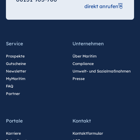
direkt anrufen
Ägypten
Jolie Ville Resort
& Casino Sharm
El Sheikh
Service
Unternehmen
Prospekte
Über Maritim
Albanien
Gutscheine
Compliance
Newsletter
Umwelt- und Sozialmaßnahmen
Hotel Plaza
Tirana
MyMaritim
Presse
FAQ
Resort Marina
Partner
Bay
Portale
Kontakt
Bulgarien
Hotel Paradise
Karriere
Kontaktformular