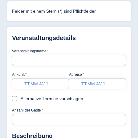
Hotel Darmstadt
Hotel Dresden
Hotel Düsseldorf
Hotel Frankfurt
Hotel am
Schlossgarten
Fulda
Airport Hotel
Hannover
Hotel Ingolstadt
Hotel Bellevue
Kiel
Hotel Köln
Hotel
Königswinter
Hotel Magdeburg