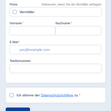
Jolie Ville Resort
& Casino Sharm
El Sheikh
Albanien
Hotel Plaza
Tirana
Resort Marina
Bay
Bulgarien
Hotel Paradise
Blue Albena
Hotel Amelia