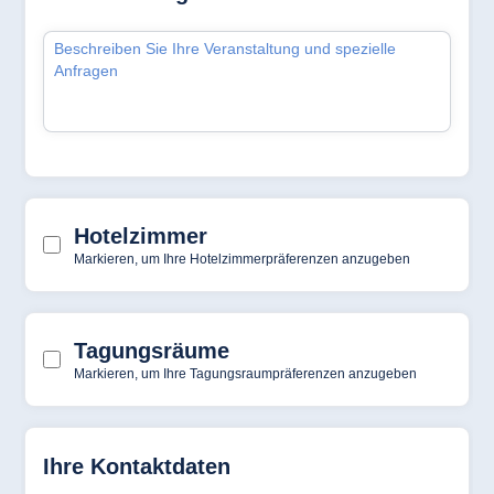
Hotel München
Hotel Stuttgart
Seehotel
Timmendorfer
Strand
TitiseeHotel
Titisee-Neustadt
Strandhotel
Travemünde
Hotel Ulm
Star-Apart Hansa
Hotel Wiesbaden
Hotel Würzburg
Ägypten