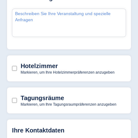
Hotel München
Hotel Stuttgart
Seehotel
Timmendorfer
Strand
TitiseeHotel
Titisee-Neustadt
Strandhotel
Travemünde
Hotel Ulm
Star-Apart Hansa
Hotel Wiesbaden
Hotel Würzburg
Ägypten