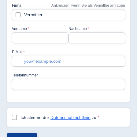
Jolie Ville Resort
& Casino Sharm
El Sheikh
Albanien
Hotel Plaza
Tirana
Resort Marina
Bay
Bulgarien
Hotel Paradise
Blue Albena
Hotel Amelia