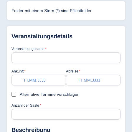
Hotel Darmstadt
Hotel Dresden
Hotel Düsseldorf
Hotel Frankfurt
Hotel am
Schlossgarten
Fulda
Airport Hotel
Hannover
Hotel Ingolstadt
Hotel Bellevue
Kiel
Hotel Köln
Hotel
Königswinter
Hotel Magdeburg