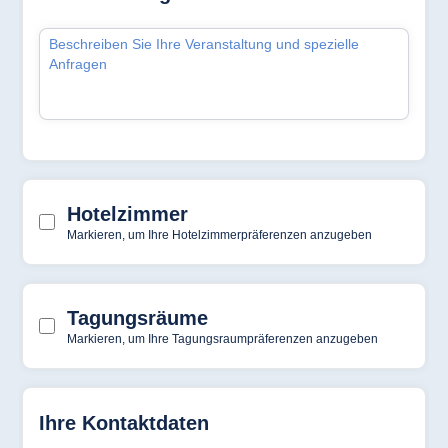
Hotel München
Hotel Stuttgart
Seehotel
Timmendorfer
Strand
TitiseeHotel
Titisee-Neustadt
Strandhotel
Travemünde
Hotel Ulm
Star-Apart Hansa
Hotel Wiesbaden
Hotel Würzburg
Ägypten