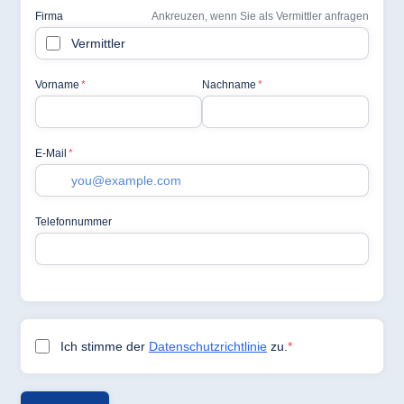
Jolie Ville Resort
& Casino Sharm
El Sheikh
Albanien
Hotel Plaza
Tirana
Resort Marina
Bay
Bulgarien
Hotel Paradise
Blue Albena
Hotel Amelia