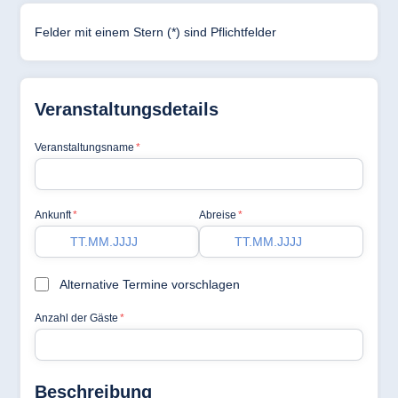
Hotel Darmstadt
Hotel Dresden
Hotel Düsseldorf
Hotel Frankfurt
Hotel am
Schlossgarten
Fulda
Airport Hotel
Hannover
Hotel Ingolstadt
Hotel Bellevue
Kiel
Hotel Köln
Hotel
Königswinter
Hotel Magdeburg