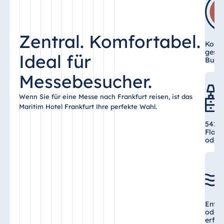
Zentral. Komfortabel.
Kost
gesam
Ideal für
Busin
Messebesucher.
Wenn Sie für eine Messe nach Frankfurt reisen, ist das
Maritim Hotel Frankfurt Ihre perfekte Wahl.
542 Z
Flats
oder 
Entsp
oder 
erfol