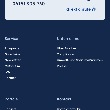
Jolie Ville Resort
06151 905-760
& Casino Sharm
direkt anrufen
El Sheikh
Albanien
Service
Unternehmen
Hotel Plaza
Tirana
Prospekte
Über Maritim
Gutscheine
Compliance
Resort Marina
Bay
Newsletter
Umwelt- und Sozialmaßnahmen
MyMaritim
Presse
FAQ
Partner
Bulgarien
Hotel Paradise
Blue Albena
Portale
Kontakt
Hotel Amelia
Karriere
Kontaktformular