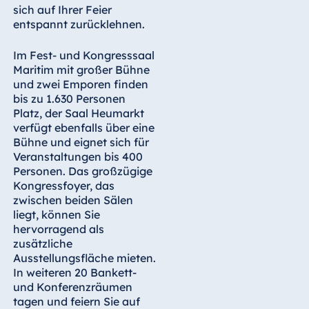
Blue Albena
sich auf Ihrer Feier
Hotel Amelia
entspannt zurücklehnen.
Im Fest- und Kongresssaal
Maritim mit großer Bühne
und zwei Emporen finden
China
bis zu 1.630 Personen
Hotel Taicang
Platz, der Saal Heumarkt
Garden
verfügt ebenfalls über eine
Bühne und eignet sich für
Hotel &
Veranstaltungen bis 400
Conference
Personen. Das großzügige
Center Taicang
Kongressfoyer, das
zwischen beiden Sälen
liegt, können Sie
hervorragend als
Italien
zusätzliche
Resort Calabria
Ausstellungsfläche mieten.
In weiteren 20 Bankett-
und Konferenzräumen
tagen und feiern Sie auf