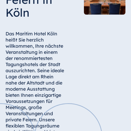
Hotel Bonn
Köln
Hotel Bremen
Hotel Darmstadt
Hotel Dresden
Das Maritim Hotel Köln
Hotel Düsseldorf
heißt Sie herzlich
willkommen, Ihre nächste
Hotel Frankfurt
Veranstaltung in einem
Hotel am
der renommiertesten
Schlossgarten
Tagungshotels der Stadt
Fulda
auszurichten. Seine ideale
Lage direkt am Rhein
Airport Hotel
nahe der Altstadt und die
Hannover
moderne Ausstattung
Hotel Ingolstadt
bieten Ihnen einzigartige
Voraussetzungen für
Hotel Bellevue
Meetings, große
Kiel
Veranstaltungen und
Hotel Köln
private Feiern. Unsere
flexiblen Tagungsräume
Hotel