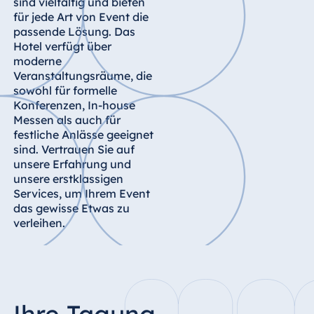
sind vielfältig und bieten
Königswinter
für jede Art von Event die
Hotel Magdeburg
passende Lösung. Das
Hotel verfügt über
Hotel München
moderne
Hotel Stuttgart
Veranstaltungsräume, die
sowohl für formelle
Seehotel
Konferenzen, In-house
Timmendorfer
Messen als auch für
Strand
festliche Anlässe geeignet
TitiseeHotel
sind. Vertrauen Sie auf
Titisee-Neustadt
unsere Erfahrung und
unsere erstklassigen
Strandhotel
Services, um Ihrem Event
Travemünde
das gewisse Etwas zu
Hotel Ulm
verleihen.
Star-Apart Hansa
Hotel Wiesbaden
Hotel Würzburg
Ihre Tagung