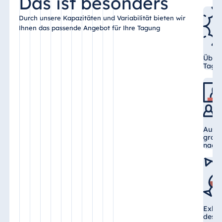
Das ist besonders
Durch unsere Kapazitäten und Variabilität bieten wir
Ihnen das passende Angebot für Ihre Tagung
Über
Tagun
Auswa
groß
nach
Exklu
des D