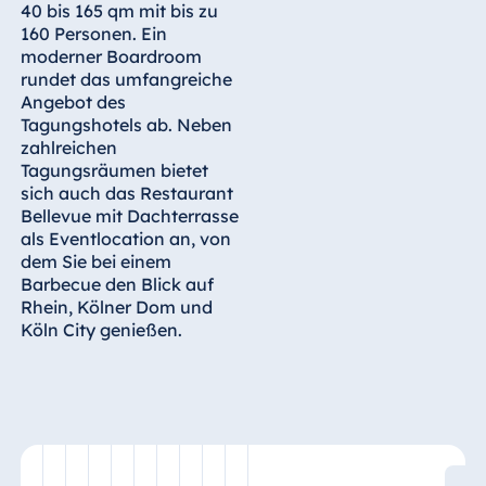
40 bis 165 qm mit bis zu
Malta
160 Personen. Ein
Antonine Hotel &
moderner Boardroom
Spa Malta
rundet das umfangreiche
Angebot des
Tagungshotels ab. Neben
zahlreichen
Tagungsräumen bietet
Mauritius
sich auch das Restaurant
Resort & Spa
Bellevue mit Dachterrasse
Mauritius
als Eventlocation an, von
dem Sie bei einem
Barbecue den Blick auf
Rhein, Kölner Dom und
Köln City genießen.