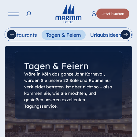
Sprache
Jetzt buchen
Deutsch
English
Français
Italiano
Esp
Restaurants
Tagen & Feiern
Urlaubsideen
We
Tagen & Feiern
Wäre in Köln das ganze Jahr Karneval,
würden Sie unsere 22 Säle und Räume nur
verkleidet betreten. Ist aber nicht so – also
kommen Sie, wie Sie möchten, und
genießen unseren exzellenten
Tagungsservice.