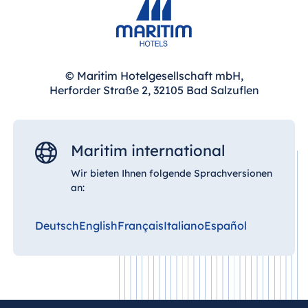
Erreichbarkeit sowie die Kombination aus
Tagungsräumen, Übernachtungsmöglichkeiten
und Gastronomie unter einem Dach ermöglichen
eine effiziente und komfortable Durchführung
auch großer Kongresse.
© Maritim Hotelgesellschaft mbH,
Herforder Straße 2, 32105 Bad Salzuflen
Maritim international
Wir bieten Ihnen folgende Sprachversionen
an:
Deutsch
English
Français
Italiano
Español