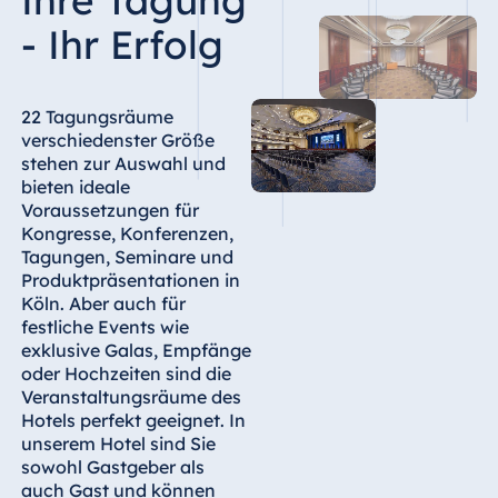
- Ihr Erfolg
Ägypten
Jolie Ville Resort
& Casino Sharm
22 Tagungsräume
El Sheikh
verschiedenster Größe
stehen zur Auswahl und
bieten ideale
Voraussetzungen für
Albanien
Kongresse, Konferenzen,
Tagungen, Seminare und
Hotel Plaza
Produktpräsentationen in
Tirana
Köln. Aber auch für
Resort Marina
festliche Events wie
Bay
exklusive Galas, Empfänge
oder Hochzeiten sind die
Veranstaltungsräume des
Hotels perfekt geeignet. In
unserem Hotel sind Sie
Bulgarien
sowohl Gastgeber als
Hotel Paradise
auch Gast und können