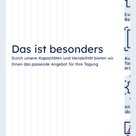
Execu
Berei
Das ist besonders
Ausge
Durch unsere Kapazitäten und Variabilität bieten wir
Tagun
Ihnen das passende Angebot für Ihre Tagung
erstk
Alle 
über 