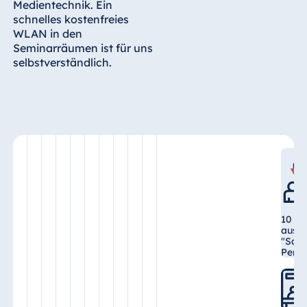
Medientechnik. Ein
Malta
schnelles kostenfreies
Antonine Hotel &
WLAN in den
Spa Malta
Seminarräumen ist für uns
selbstverständlich.
Mauritius
Resort & Spa
Mauritius
10 T
ausge
"Saal
Pers