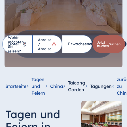
Wohin
Anreise
möchten
Hotel
Jetzt
Erwachsene
1
Kinder
*
/
suchen
buchen
Sie
Abreise
reisen?
Deutschland
Hotel Bad
Homburg
Tagen
zurü
Taicang
Hotel Bad
Startseite
und
China
Tagungen
zu
Garden
Salzuflen
Feiern
Chin
Hotel Bad
Wildungen
Tagen und
proArte Hotel
Berlin
Feiern in