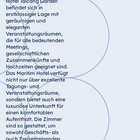
Hotel Taicang Garden
Königswinter
befindet sich in
Hotel Magdeburg
erstklassiger Lage mit
geräumigen und
Hotel München
eleganten
Hotel Stuttgart
Veranstaltungsräumen,
die für alle bedeutenden
Seehotel
Meetings,
Timmendorfer
gesellschaftlichen
Strand
Zusammenkünfte und
TitiseeHotel
Hochzeiten geeignet sind.
Titisee-Neustadt
Das Maritim Hotel verfügt
nicht nur über exzellente
Strandhotel
Tagungs- und
Travemünde
Veranstaltungsräume,
Hotel Ulm
sondern bietet auch eine
luxuriöse Unterkunft für
Star-Apart Hansa
einen komfortablen
Hotel Wiesbaden
Aufenthalt. Die Zimmer
Hotel Würzburg
sind so gestaltet, um
sowohl Geschäfts- als
auch Freizeitreisenden