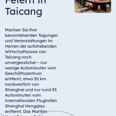
Hotel Bonn
Taicang
Hotel Bremen
Hotel Darmstadt
Hotel Dresden
Machen Sie Ihre
Hotel Düsseldorf
bevorstehenden Tagungen
und Veranstaltungen im
Hotel Frankfurt
Herzen der aufstrebenden
Hotel am
Wirtschaftszone von
Schlossgarten
Taicang noch
Fulda
unvergesslicher – nur
wenige Autominuten vom
Airport Hotel
Geschäftszentrum
Hannover
entfernt, etwa 50 km
Hotel Ingolstadt
nordwestlich von
Shanghai und nur rund 55
Hotel Bellevue
Autominuten vom
Kiel
internationalen Flughafen
Hotel Köln
Shanghai Hongqiao
entfernt. Das Maritim
Hotel