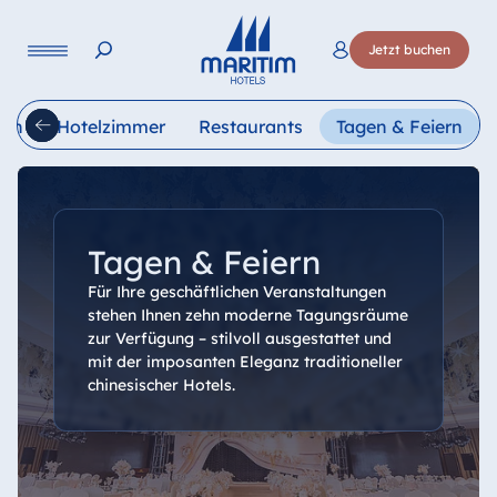
Sprache
Jetzt buchen
Deutsch
English
Français
Italiano
Esp
den
Hotelzimmer
Restaurants
Tagen & Feiern
Tagen & Feiern
Für Ihre geschäftlichen Veranstaltungen
stehen Ihnen zehn moderne Tagungsräume
zur Verfügung – stilvoll ausgestattet und
mit der imposanten Eleganz traditioneller
chinesischer Hotels.