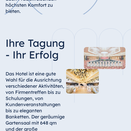
höchsten Komfort zu
Ägypten
bieten.
Jolie Ville Resort
& Casino Sharm
El Sheikh
Ihre Tagung
- Ihr Erfolg
Albanien
Hotel Plaza
Das Hotel ist eine gute
Tirana
Wahl für die Ausrichtung
Resort Marina
verschiedener Aktivitäten,
Bay
von Firmentreffen bis zu
Schulungen, von
Kundenveranstaltungen
bis zu eleganten
Banketten. Der geräumige
Bulgarien
Gartensaal mit 648 qm
Hotel Paradise
und der große