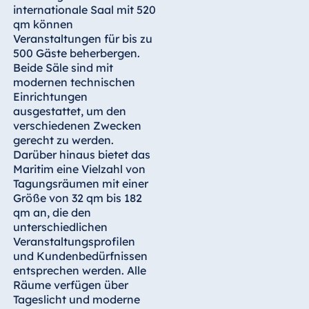
Blue Albena
internationale Saal mit 520
Hotel Amelia
qm können
Veranstaltungen für bis zu
500 Gäste beherbergen.
Beide Säle sind mit
modernen technischen
China
Einrichtungen
Hotel Taicang
ausgestattet, um den
Garden
verschiedenen Zwecken
gerecht zu werden.
Hotel &
Darüber hinaus bietet das
Conference
Maritim eine Vielzahl von
Center Taicang
Tagungsräumen mit einer
Größe von 32 qm bis 182
qm an, die den
unterschiedlichen
Italien
Veranstaltungsprofilen
und Kundenbedürfnissen
Resort Calabria
entsprechen werden. Alle
Räume verfügen über
Tageslicht und moderne