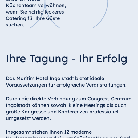
Küchenteam verwöhnen,
Ägypten
wenn Sie richtig leckeres
Catering für Ihre Gäste
Jolie Ville Resort
suchen.
& Casino Sharm
El Sheikh
Ihre Tagung - Ihr Erfolg
Albanien
Hotel Plaza
Das Maritim Hotel Ingolstadt bietet ideale
Tirana
Voraussetzungen für erfolgreiche Veranstaltungen.
Resort Marina
Bay
Durch die direkte Verbindung zum Congress Centrum
Ingolstadt können sowohl kleine Meetings als auch
große Kongresse und Konferenzen professionell
umgesetzt werden.
Bulgarien
Insgesamt stehen Ihnen 12 moderne
Hotel Paradise