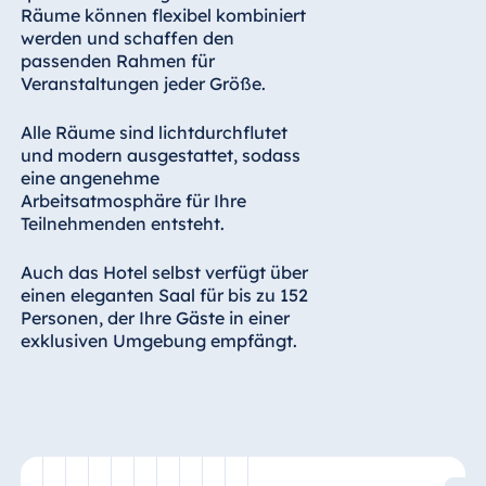
Räume können flexibel kombiniert
Malta
werden und schaffen den
Antonine Hotel &
passenden Rahmen für
Spa Malta
Veranstaltungen jeder Größe.
Alle Räume sind lichtdurchflutet
und modern ausgestattet, sodass
Mauritius
eine angenehme
Arbeitsatmosphäre für Ihre
Resort & Spa
Teilnehmenden entsteht.
Mauritius
Auch das Hotel selbst verfügt über
einen eleganten Saal für bis zu 152
Personen, der Ihre Gäste in einer
exklusiven Umgebung empfängt.