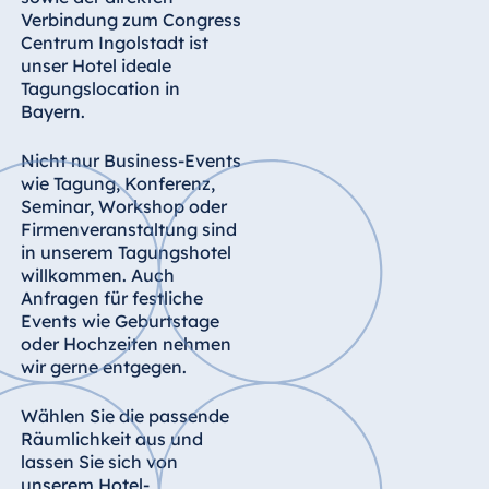
Königswinter
Verbindung zum Congress
Centrum Ingolstadt ist
Hotel Magdeburg
unser Hotel ideale
Hotel München
Tagungslocation in
Hotel Stuttgart
Bayern.
Seehotel
Nicht nur Business-Events
Timmendorfer
wie Tagung, Konferenz,
Strand
Seminar, Workshop oder
TitiseeHotel
Firmenveranstaltung sind
Titisee-Neustadt
in unserem Tagungshotel
willkommen. Auch
Strandhotel
Anfragen für festliche
Travemünde
Events wie Geburtstage
Hotel Ulm
oder Hochzeiten nehmen
wir gerne entgegen.
Star-Apart Hansa
Hotel Wiesbaden
Wählen Sie die passende
Hotel Würzburg
Räumlichkeit aus und
lassen Sie sich von
unserem Hotel-