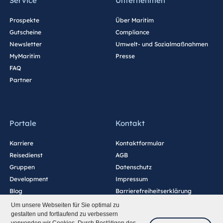
Service
Unternehmen
Prospekte
Über Maritim
Gutscheine
Compliance
Newsletter
Umwelt- und Sozialmaßnahmen
MyMaritim
Presse
FAQ
Partner
Portale
Kontakt
Karriere
Kontaktformular
Reisedienst
AGB
Gruppen
Datenschutz
Development
Impressum
Blog
Barrierefreiheitserklärung
Cookie-Einstellungen
Um unsere Webseiten für Sie optimal zu
gestalten und fortlaufend zu verbessern