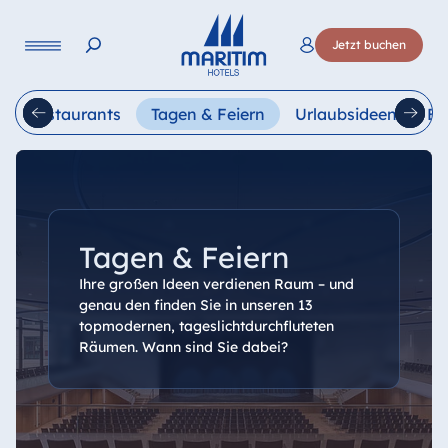
Sprache
Jetzt buchen
Deutsch
English
Français
Italiano
Esp
Restaurants
Tagen & Feiern
Urlaubsideen
Be
Tagen & Feiern
Ihre großen Ideen verdienen Raum – und
genau den finden Sie in unseren 13
topmodernen, tageslichtdurchfluteten
Räumen. Wann sind Sie dabei?