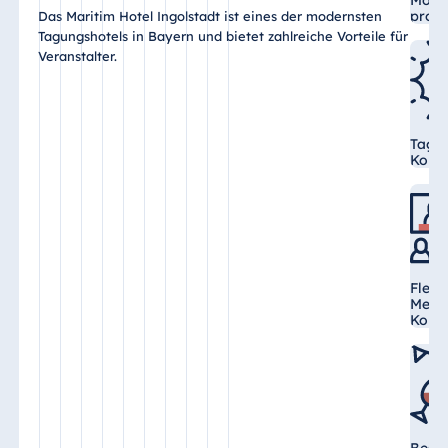
Mode
profe
Das Maritim Hotel Ingolstadt ist eines der modernsten
Tagungshotels in Bayern und bietet zahlreiche Vorteile für
Veranstalter.
Tages
Konf
Flexi
Meeti
Kong