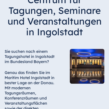
Hotel Bonn
Tagungen, Seminare
Hotel Bremen
Hotel Darmstadt
und Veranstaltungen
Hotel Dresden
in Ingolstadt
Hotel Düsseldorf
Hotel Frankfurt
Hotel am
Sie suchen nach einem
Schlossgarten
Tagungshotel in Ingolstadt
Fulda
im Bundesland Bayern?
Airport Hotel
Hannover
Genau das finden Sie im
Maritim Hotel Ingolstadt in
Hotel Ingolstadt
bester Lage an der Donau.
Hotel Bellevue
Mit modernen
Kiel
Tagungsräumen,
Konferenzräumen und
Hotel Köln
Veranstaltungsflächen
Hotel
sowie der direkten