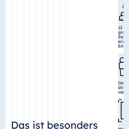
12 Ko
große
Saal 
erwei
Empo
Das C
direk
verb
Das ist besonders