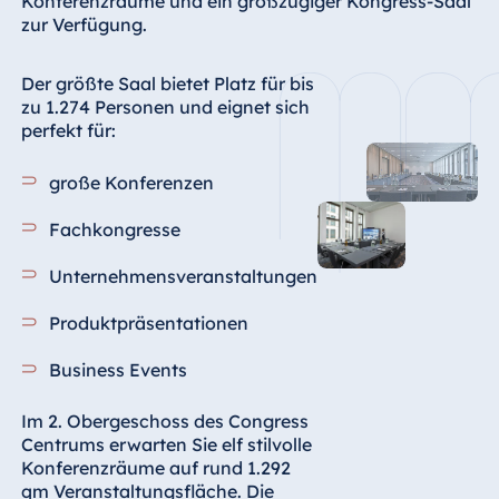
Konferenzräume und ein großzügiger Kongress-Saal
Blue Albena
zur Verfügung.
Hotel Amelia
Der größte Saal bietet Platz für bis
zu 1.274 Personen und eignet sich
perfekt für:
China
Hotel Taicang
große Konferenzen
Garden
Fachkongresse
Hotel &
Conference
Unternehmensveranstaltungen
Center Taicang
Produktpräsentationen
Business Events
Italien
Resort Calabria
Im 2. Obergeschoss des Congress
Centrums erwarten Sie elf stilvolle
Konferenzräume auf rund 1.292
qm Veranstaltungsfläche. Die