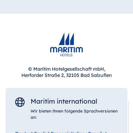
Ja, das Maritim Hotel Dresden ermöglicht Ihnen
Tagungen in zentraler Lage direkt an der Elbe
und nur etwa 0,5 km von der Altstadt entfernt.
In Kombination mit der Anbindung an das
Congress Center entsteht eine ideale Umgebung
für Veranstaltungen – mit kurzen Wegen,
zentraler Lage und besonderer Atmosphäre.
© Maritim Hotelgesellschaft mbH,
Herforder Straße 2, 32105 Bad Salzuflen
Maritim international
Wir bieten Ihnen folgende Sprachversionen
an: