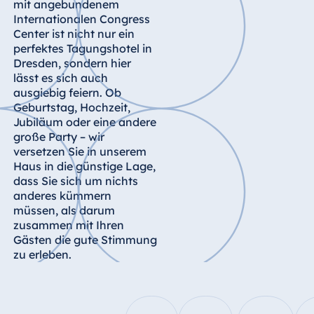
mit angebundenem
Königswinter
Internationalen Congress
Hotel Magdeburg
Center ist nicht nur ein
perfektes Tagungshotel in
Hotel München
Dresden, sondern hier
Hotel Stuttgart
lässt es sich auch
ausgiebig feiern. Ob
Seehotel
Geburtstag, Hochzeit,
Timmendorfer
Jubiläum oder eine andere
Strand
große Party – wir
TitiseeHotel
versetzen Sie in unserem
Titisee-Neustadt
Haus in die günstige Lage,
Strandhotel
dass Sie sich um nichts
Travemünde
anderes kümmern
müssen, als darum
Hotel Ulm
zusammen mit Ihren
Star-Apart Hansa
Gästen die gute Stimmung
Hotel Wiesbaden
zu erleben.
Hotel Würzburg