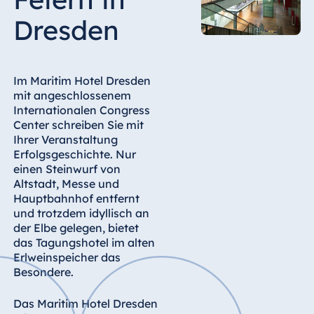
Hotel Bonn
Dresden
Hotel Bremen
Hotel Darmstadt
Hotel Dresden
Im Maritim Hotel Dresden
Hotel Düsseldorf
mit angeschlossenem
Internationalen Congress
Hotel Frankfurt
Center schreiben Sie mit
Hotel am
Ihrer Veranstaltung
Schlossgarten
Erfolgsgeschichte. Nur
Fulda
einen Steinwurf von
Altstadt, Messe und
Airport Hotel
Hauptbahnhof entfernt
Hannover
und trotzdem idyllisch an
Hotel Ingolstadt
der Elbe gelegen, bietet
das Tagungshotel im alten
Hotel Bellevue
Erlweinspeicher das
Kiel
Besondere.
Hotel Köln
Das Maritim Hotel Dresden
Hotel