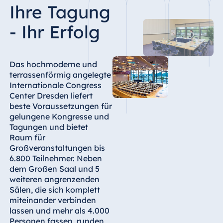
Ihre Tagung
Ägypten
- Ihr Erfolg
Jolie Ville Resort
& Casino Sharm
El Sheikh
Das hochmoderne und
terrassenförmig angelegte
Internationale Congress
Center Dresden liefert
Albanien
beste Voraussetzungen für
Hotel Plaza
gelungene Kongresse und
Tirana
Tagungen und bietet
Raum für
Resort Marina
Großveranstaltungen bis
Bay
6.800 Teilnehmer. Neben
dem Großen Saal und 5
weiteren angrenzenden
Sälen, die sich komplett
Bulgarien
miteinander verbinden
lassen und mehr als 4.000
Hotel Paradise
Personen fassen, runden