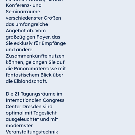
Blue Albena
Konferenz- und
Hotel Amelia
Seminarräume
verschiedenster Größen
das umfangreiche
Angebot ab. Vom
großzügigen Foyer, das
China
Sie exklusiv für Empfänge
Hotel Taicang
und andere
Garden
Zusammenkünfte nutzen
können, gelangen Sie auf
Hotel &
die Panoramaterrasse mit
Conference
fantastischem Blick über
Center Taicang
die Elblandschaft.
Die 21 Tagungsräume im
Internationalen Congress
Italien
Center Dresden sind
Resort Calabria
optimal mit Tageslicht
ausgeleuchtet und mit
modernster
Veranstaltungstechnik