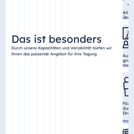
Alle 
über 
Das ist besonders
Durch unsere Kapazitäten und Variabilität bieten wir
Ihnen das passende Angebot für Ihre Tagung
Auswa
groß
nach
Förde
durch
Dres
mehr