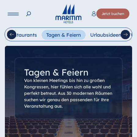
Sprache
Jetzt buchen
Deutsch
English
Français
Italiano
Esp
Restaurants
Tagen & Feiern
Urlaubsideen
We
Tagen & Feiern
Von kleinen Meetings bis hin zu großen
Kongressen, hier fühlen sich alle wohl und
perfekt betreut. Aus 30 modernen Räumen
suchen wir genau den passenden für Ihre
Veranstaltung aus.