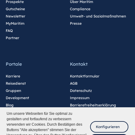
Prospekte
Über Maritim
Gutscheine
Compliance
Newsletter
Umwelt- und Sozialmaßnahmen
MyMaritim
Presse
FAQ
Partner
Portale
Kontakt
Karriere
Kontaktformular
Reisedienst
AGB
Gruppen
Datenschutz
Development
Impressum
Blog
Barrierefreiheitserklärung
Cookie-Einstellungen
Um unsere Webseiten für Sie optimal zu
gestalten und fortlaufend zu verbessern
verwenden wir Cookies. Durch Bestätigen des
Konfigurieren
Buttons "Alle akzeptieren" stimmen Sie der