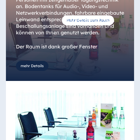
an. Bodentanks für Audio-, Video- und
Netzwerkverbindungen, fahrbare eingebaute
Leinwand entsprechend der Raumgröße,
Mehr Details zum Raum
Beschallungsanlage sind vorhanden und
können von Ihnen genutzt werden.
Der Raum ist dank großer Fenster
lichtdurchflutet - kann aber durch einen
Sonnenschutz abgedunkelt werden. Der
Tagungsraum ist klimatisiert und gegen
mehr Details
Außengeräusche isoliert.