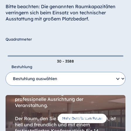
Hotel Bonn
Bitte beachten: Die genannten Raumkapazitäten
Hotel Bremen
verringern sich beim Einsatz von technischer
Ausstattung mit großem Platzbedarf.
Hotel Darmstadt
Hotel Dresden
Hotel Düsseldorf
Quadratmeter
Hotel Frankfurt
Hotel am
30 - 3588
Schlossgarten
Bestuhlung
Fulda
Seminar 2
Airport Hotel
Hannover
Bei der Ausrichtung von Tagungen im
"Seminar 2" überzeugen wir durch eine
Hotel Ingolstadt
professionelle Ausrichtung der
Hotel Bellevue
Veranstaltung.
Kiel
Der Raum, den Sie bei uns mieten können, ist
Hotel Köln
Mehr Details zum Raum
hell und freundlich und mit einem
Hotel
festinstallierten Konferenztisch für 14