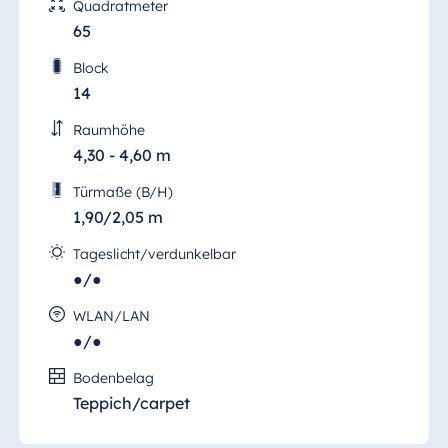
Quadratmeter
65
Ägypten
Jolie Ville Resort
Block
& Casino Sharm
14
El Sheikh
Raumhöhe
4,30 - 4,60 m
Türmaße (B/H)
Albanien
1,90/2,05 m
Hotel Plaza
Tirana
Tageslicht/verdunkelbar
●/●
Resort Marina
Bay
WLAN/LAN
●/●
Seminar 3
Bodenbelag
Bulgarien
Teppich/carpet
Hier treffen Möglichkeiten auf Wirklichkeit,
Hotel Paradise
denn auf 58 qm erstreckt sich das "Seminar