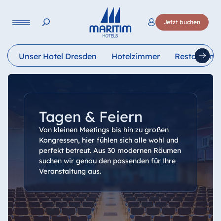
Sprache
Jetzt buchen
Deutsch
English
Français
Italiano
Esp
Unser Hotel Dresden
Hotelzimmer
Restaurants
Tagen & Feiern
Von kleinen Meetings bis hin zu großen
Kongressen, hier fühlen sich alle wohl und
perfekt betreut. Aus 30 modernen Räumen
suchen wir genau den passenden für Ihre
Veranstaltung aus.