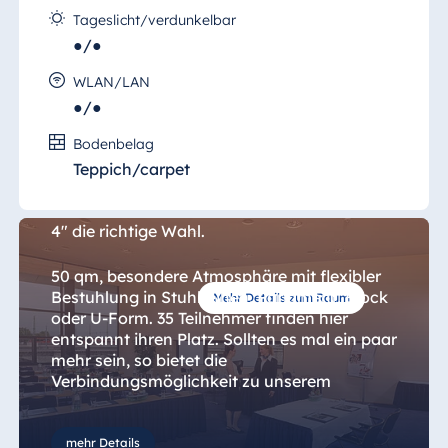
Tageslicht/verdunkelbar
●/●
WLAN/LAN
●/●
Seminar 4
Bodenbelag
Teppich/carpet
Sie brauchen einen großen Seminar- oder
Konferenzraum? Dann ist der "Seminar
4" die richtige Wahl.
50 qm, besondere Atmosphäre mit flexibler
Bestuhlung in Stuhlreihen, Parlament, Block
Mehr Details zum Raum
oder U-Form. 35 Teilnehmer finden hier
entspannt ihren Platz. Sollten es mal ein paar
mehr sein, so bietet die
Verbindungsmöglichkeit zu unserem
Seminar 3 noch mehr Möglichkeiten für Ihr
Event oder Ihre Kick-Off Veranstaltung.
mehr Details