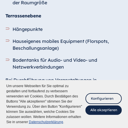
der Raumgröße
Terrassenebene
Hängepunkte
Hauseigenes mobiles Equipment (Florspots,
Beschallungsanlage)
Bodentanks für Audio- und Video- und
Netzwerkverbindungen
Bei Durchführung von Veranstaltungen in
Räumlichkeiten des Internationalen Congress Center
Um unsere Webseiten für Sie optimal zu
gestalten und fortlaufend zu verbessern
Hallenbenutzungsordnung
Dresden gilt die
.
verwenden wir Cookies. Durch Bestätigen des
Konfigurieren
Buttons "Alle akzeptieren" stimmen Sie der
Verwendung zu. Über den Button "Konfigurieren"
Alle akzeptieren
Grundrisse
können Sie auswählen, welche Cookies Sie
zulassen wollen. Weitere Informationen erhalten
Fragen Sie mich
Sie in unserer
Datenschutzerklärung
.