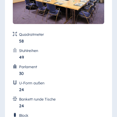
Malta
Antonine Hotel &
Spa Malta
Quadratmeter
58
Mauritius
Resort & Spa
Stuhlreihen
Mauritius
49
Parlament
30
U-Form außen
24
Bankett runde Tische
24
Block