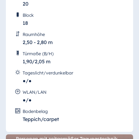
20
Block
18
Raumhöhe
2,50 - 2,80 m
Türmaße (B/H)
1,90/2,05 m
Tageslicht/verdunkelbar
●/●
WLAN/LAN
●/●
Konferenz 8
Bodenbelag
Teppich/carpet
Wir bieten Ihnen für viele Gelegenheiten den
modernen "Konferenzraum 8" für bis zu 25
Personen mit zeitgemäßer Tagungstechnik