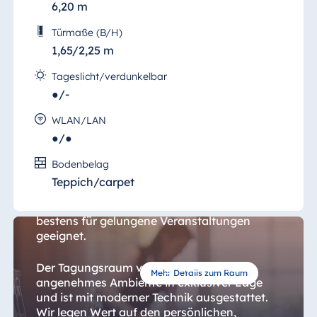
6,20 m
Türmaße (B/H)
1,65/2,25 m
Tageslicht/verdunkelbar
●/-
WLAN/LAN
●/●
Seminar 5
Bodenbelag
Teppich/carpet
Ob Tagungen, Seminare, Firmenevents oder
Familienfeiern der "Seminar 5" ist mit 50 qm
bestens für gelungene Veranstaltungen
geeignet.
Der Tagungsraum verfügt über ein sehr
Mehr Details zum Raum
angenehmes Ambiente in exklusiver Lage
und ist mit moderner Technik ausgestattet.
Wir legen Wert auf den persönlichen,