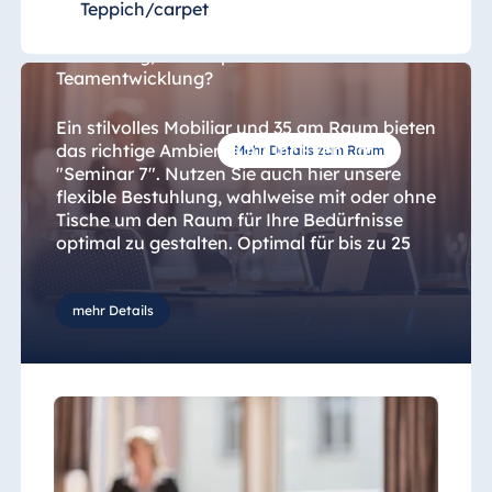
Teppich/carpet
Sie planen ein Teamcoaching, einen
Klausurtag, eine Supervision oder eine
Teamentwicklung?
Ein stilvolles Mobiliar und 35 qm Raum bieten
das richtige Ambiente für Ihr Event im
Mehr Details zum Raum
"Seminar 7". Nutzen Sie auch hier unsere
flexible Bestuhlung, wahlweise mit oder ohne
Tische um den Raum für Ihre Bedürfnisse
optimal zu gestalten. Optimal für bis zu 25
Teilnehmer.
mehr Details
Hauseigenes mobiles Equipment,
Bodentanks für Audio-, Video- und
Netzwerkverbindungen, fahrbar eingebaute
Leinwand, Netzwerk und Stromanschlüsse
runden die Ausstattung ab.