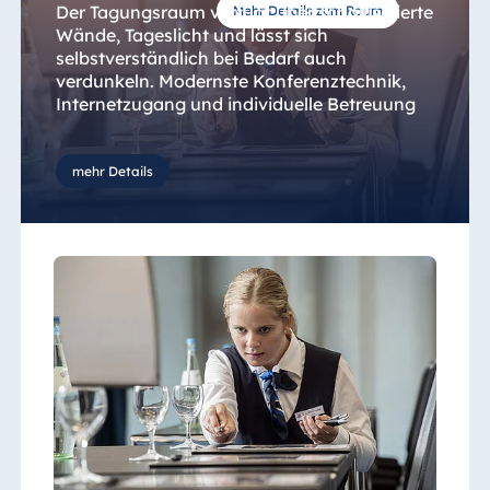
Der Tagungsraum verfügt über schallisolierte
Mehr Details zum Raum
Wände, Tageslicht und lässt sich
selbstverständlich bei Bedarf auch
verdunkeln. Modernste Konferenztechnik,
Internetzugang und individuelle Betreuung
sind selbstverständlich. Unsere
gastronomische Betreuung lässt keine
kulinarischen Wünsche offen.
mehr Details