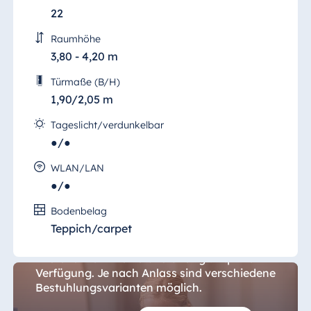
22
Raumhöhe
3,80 - 4,20 m
Türmaße (B/H)
1,90/2,05 m
Tageslicht/verdunkelbar
●/●
WLAN/LAN
●/●
Konferenz 7
Bodenbelag
Teppich/carpet
Im vollklimatisierten "Konferenzraum
7" stehen für Ihre Veranstaltung 51 qm zur
Verfügung. Je nach Anlass sind verschiedene
Bestuhlungsvarianten möglich.