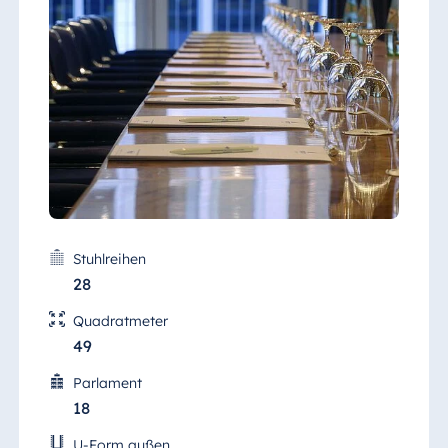
werden.
Stuhlreihen
28
Quadratmeter
49
Parlament
18
U-Form außen