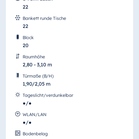
22
Bankett runde Tische
22
Block
20
Raumhöhe
2,80 - 3,10 m
Türmaße (B/H)
1,90/2,05 m
Tageslicht/verdunkelbar
●/●
WLAN/LAN
●/●
Seminar 7
Bodenbelag