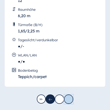
12
Raumhöhe
6,20 m
Türmaße (B/H)
1,65/2,25 m
Tageslicht/verdunkelbar
●/-
WLAN/LAN
●/●
Bodenbelag
Teppich/carpet
Seite
Seite
Erste
Vorherige
1
2