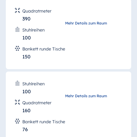
Quadratmeter
390
Oleandersaal (Sala degli
Mehr Details zum Raum
oleandri)
Stuhlreihen
100
Bankett runde Tische
150
mehr Details
Stuhlreihen
100
Wacholdersaal (Sala
Mehr Details zum Raum
ginepro)
Quadratmeter
160
Bankett runde Tische
76
mehr Details