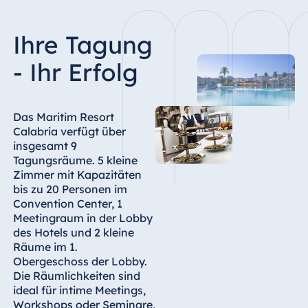
Ägypten
Ihre Tagung
Jolie Ville Resort
& Casino Sharm
- Ihr Erfolg
El Sheikh
Das Maritim Resort
Calabria verfügt über
Albanien
insgesamt 9
Tagungsräume. 5 kleine
Hotel Plaza
Zimmer mit Kapazitäten
Tirana
bis zu 20 Personen im
Resort Marina
Convention Center, 1
Bay
Meetingraum in der Lobby
des Hotels und 2 kleine
Räume im 1.
Obergeschoss der Lobby.
Bulgarien
Die Räumlichkeiten sind
ideal für intime Meetings,
Hotel Paradise
Workshops oder Seminare,