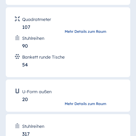
Quadratmeter
107
Mehr Details zum Raum
Saal Maritim
Stuhlreihen
90
Bankett runde Tische
54
mehr Details
Theater
U-Form außen
20
mehr Details
Mehr Details zum Raum
Stuhlreihen
317