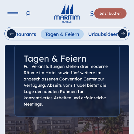
Sprache
Jetzt buchen
Deutsch
English
Français
Italiano
Esp
Restaurants
Tagen & Feiern
Urlaubsideen
Be
Tagen & Feiern
Für Veranstaltungen stehen drei moderne
Räume im Hotel sowie fünf weitere im
angeschlossenen Convention Center zur
Verfügung. Abseits vom Trubel bietet die
Lage den idealen Rahmen für
konzentriertes Arbeiten und erfolgreiche
Meetings.