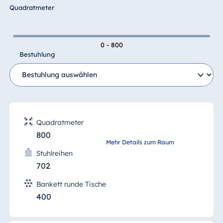
Quadratmeter
Olivensaal (Sala degli ulivi)
0 - 800
Bestuhlung
mehr Details
Quadratmeter
800
Jasminsaal (Sala del
Mehr Details zum Raum
gelsomino)
Stuhlreihen
702
Bankett runde Tische
400
mehr Details