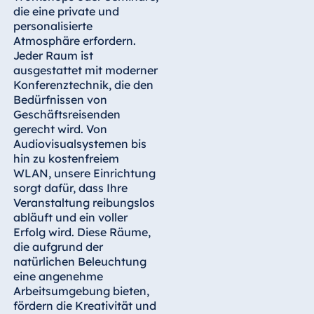
Blue Albena
die eine private und
Hotel Amelia
personalisierte
Atmosphäre erfordern.
Jeder Raum ist
ausgestattet mit moderner
Konferenztechnik, die den
China
Bedürfnissen von
Hotel Taicang
Geschäftsreisenden
Garden
gerecht wird. Von
Audiovisualsystemen bis
Hotel &
hin zu kostenfreiem
Conference
WLAN, unsere Einrichtung
Center Taicang
sorgt dafür, dass Ihre
Veranstaltung reibungslos
abläuft und ein voller
Erfolg wird. Diese Räume,
Italien
die aufgrund der
natürlichen Beleuchtung
Resort Calabria
eine angenehme
Arbeitsumgebung bieten,
fördern die Kreativität und