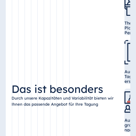
Theat
Platz
Pers
Ausge
Tagun
erstk
Das ist besonders
Durch unsere Kapazitäten und Variabilität bieten wir
Ihnen das passende Angebot für Ihre Tagung
Auswa
groß
nach