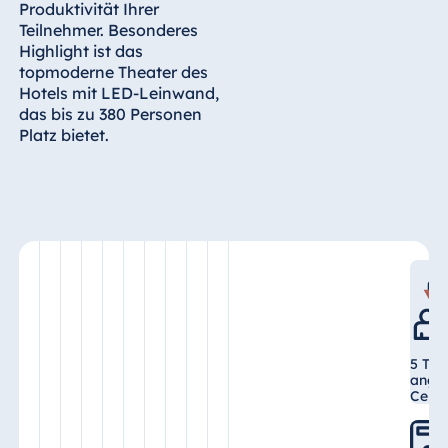
Produktivität Ihrer
Malta
Teilnehmer. Besonderes
Antonine Hotel &
Highlight ist das
Spa Malta
topmoderne Theater des
Hotels mit LED-Leinwand,
das bis zu 380 Personen
Platz bietet.
Mauritius
Resort & Spa
Mauritius
5 Ta
anges
Cente