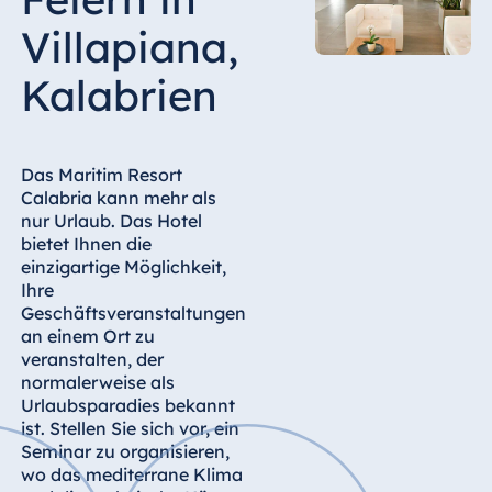
Hotel Bonn
Villapiana,
Hotel Bremen
Hotel Darmstadt
Kalabrien
Hotel Dresden
Hotel Düsseldorf
Das Maritim Resort
Hotel Frankfurt
Calabria kann mehr als
Hotel am
nur Urlaub. Das Hotel
Schlossgarten
bietet Ihnen die
Fulda
einzigartige Möglichkeit,
Ihre
Airport Hotel
Geschäftsveranstaltungen
Hannover
an einem Ort zu
Hotel Ingolstadt
veranstalten, der
normalerweise als
Hotel Bellevue
Urlaubsparadies bekannt
Kiel
ist. Stellen Sie sich vor, ein
Hotel Köln
Seminar zu organisieren,
wo das mediterrane Klima
Hotel