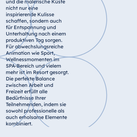
und die malerische Küste
Königswinter
nicht nur eine
Hotel Magdeburg
inspirierende Kulisse
schaffen, sondern auch
Hotel München
für Entspannung und
Hotel Stuttgart
Unterhaltung nach einem
produktiven Tag sorgen.
Seehotel
Für abwechslungsreiche
Timmendorfer
Animation wie Sport,
Strand
Wellnessmomenten im
TitiseeHotel
SPA-Bereich und vielem
Titisee-Neustadt
mehr ist im Resort gesorgt.
Die perfekte Balance
Strandhotel
zwischen Arbeit und
Travemünde
Freizeit erfüllt alle
Hotel Ulm
Bedürfnisse Ihrer
Star-Apart Hansa
Teilnehmenden, indem sie
Hotel Wiesbaden
sowohl professionelle als
auch erholsame Elemente
Hotel Würzburg
kombiniert.