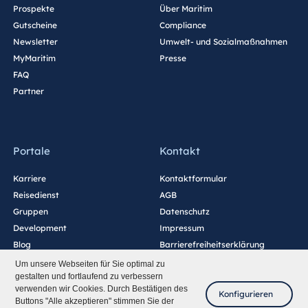
Prospekte
Über Maritim
Gutscheine
Compliance
Newsletter
Umwelt- und Sozialmaßnahmen
MyMaritim
Presse
FAQ
Partner
Portale
Kontakt
Karriere
Kontaktformular
Reisedienst
AGB
Gruppen
Datenschutz
Development
Impressum
Blog
Barrierefreiheitserklärung
Cookie-Einstellungen
Um unsere Webseiten für Sie optimal zu
gestalten und fortlaufend zu verbessern
verwenden wir Cookies. Durch Bestätigen des
Konfigurieren
Buttons "Alle akzeptieren" stimmen Sie der