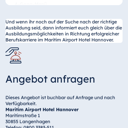
Preis pro Person: ab 70 €
4-Gang-Menü
Mittagsmenü: 37 € pro Person
Eintritt für Gäste mit einer Laufkarte erst ab
Und wenn ihr noch auf der Suche nach der richtige
Abendmenü: 47 € pro Person
22 Uhr. Bitte beachtet, dass nur eine
Ausbildung seid, dann informiert euch gleich über die
begrenzte Anzahl von Laufkarten eurerseits
Ausbildungsmöglichkeiten in Richtung erfolgreicher
Abendbuffet
verkauft werden darf.
Berufskarriere im Maritim Airport Hotel Hannover.
Wem die Auswahl vom großen Buffet lieber
ist, bucht das Abendbuffet. Hier sind die
Getränke (Wein, Bier, Sekt, Softs,
Kaffeespezialitäten und Tee) für vier Stunden
inkludiert.
Angebot anfragen
Abendbuffet: 94 € pro Person
Dieses Angebot ist buchbar auf Anfrage und nach
Verfügbarkeit.
Maritim Airport Hotel Hannover
Maritimstraße 1
30855 Langenhagen
Telefon: 0800 3383-511