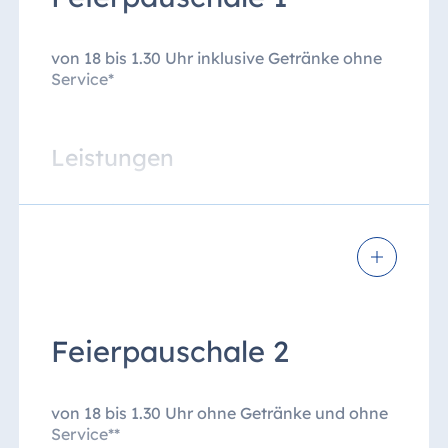
von 18 bis 1.30 Uhr inklusive Getränke ohne
Service*
Leistungen
Bereitstellung und Raummiete eines
geeigneten Festsaals inklusive
Tanzfläche
Ein Glas Sekt oder Orangensaft zum
Aperitifempfang
Feierpauschale 2
Teilnahme am kalt-warmen Dinnerbuffet
laut Küchenchef
von 18 bis 1.30 Uhr ohne Getränke und ohne
Getränkepauschale für vier Stunden (18
Service**